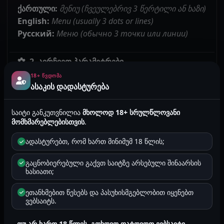
ქართული:
მენიუ (ჩვეულებრივ 3 წერტილი ან ხაზი)
English:
Menu (usually 3 dots or lines)
Русский:
Меню (обычно 3 точки или линии)
2. აირჩიეთ პარამეტრები
ქართული:
პარამეტრები
18+ ᲬᲕᲓᲝᲛᲐ
ასაკის დადასტურება
English:
Settings
Русский:
Настройки
საიტი განკუთვნილია
მხოლოდ 18+ სრულწლოვანი
მომხმარებლებისთვის
.
3. გადადით საიტის პარამეტრებზე
ადასტურებთ, რომ ხართ მინიმუმ 18 წლის;
ქართული:
საიტის პარამეტრები
ან
საიტები
English:
Site Settings
or
Sites
გაცნობიერებული გაქვთ საიტზე არსებული შინაარსის
Русский:
Настройки сайтов
или
Сайты
ხასიათი;
ეთანხმებით წესებს და პასუხისმგებლობით იყენებთ
4. მართეთ შეტყობინებები
ვებსაიტს.
ქართული:
შეტყობინებები
- იპოვეთ ეს საიტი და
თუ არ ხართ 18 წლის, გთხოვთ დატოვოთ ვებსაიტი.