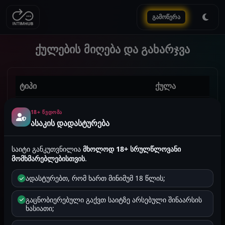
გამოწერა
ქულების მიღება და გახარჯვა
ტიპი
ქულა
ისტორიის დამატება
+50 ქულა
18+ ᲬᲕᲓᲝᲛᲐ
ასაკის დადასტურება
ისტორიის დარეპორტება
+10 ქულა
საიტი განკუთვნილია
მხოლოდ 18+ სრულწლოვანი
მომხმარებლებისთვის
.
ადასტურებთ, რომ ხართ მინიმუმ 18 წლის;
მთავარი
საიტის შესახებ
გაცნობიერებული გაქვთ საიტზე არსებული შინაარსის
წესები
კონფიდენციალურობა
ხასიათი;
ქულები
შეტყობინებები