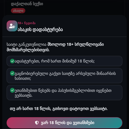
დაქალთან სექსი
ახალი
ერთ საღამოს დაქალმა მომწერა რაშვებიო მივწერე
არაფერს საწოლზე ვაგდივარ თქო დამელოდე მოვალო
18+ ᲬᲕᲓᲝᲛᲐ
და მაგრად გაგჟიმავო, ასე ხშირა...
ასაკის დადასტურება
ანონიმური
საიტი განკუთვნილია
მხოლოდ 18+ სრულწლოვანი
2026-08-06 11:35
362
1 წუთი
ლესბოსური ისტორიები
მომხმარებლებისთვის
.
მონა 3
ადასტურებთ, რომ ხართ მინიმუმ 18 წლის;
ახალი
გაცნობიერებული გაქვთ საიტზე არსებული შინაარსის
ამის შემდეგ ერთი კვირა გავიდა და ყოველდღიურად ამ
ხასიათი;
რეჟიმში გვიწევდა მე და დედას ყოფნა, მთელმა გუნდმა
გაიცნო დედაჩემი. თ...
ეთანხმებით წესებს და პასუხისმგებლობით იყენებთ
Liee123
L
ვებსაიტს.
2026-08-06 11:20
268
2 წუთი
გეი ისტორიები
თუ არ ხართ 18 წლის, გთხოვთ დატოვოთ ვებსაიტი.
უფროსმა ცოლი მომიტყნა
ახალი
ვარ 18 წლის და ვეთანხმები
არც ისე ადვილია იმის დაწერა და აღიარება რასაც