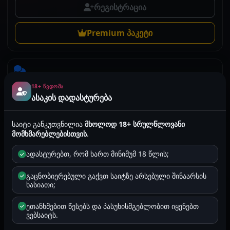
რეგისტრაცია
Premium პაკეტი
პირადი მიმოწერა
18+ ᲬᲕᲓᲝᲛᲐ
Premium პაკეტით ნახავთ საუბრებს ერთ სივრცეში და
ასაკის დადასტურება
გააგრძელებთ კომუნიკაციას ავტორიზებული ანგარიშით.
საიტი განკუთვნილია
მხოლოდ 18+ სრულწლოვანი
მომხმარებლებისთვის
.
Premium საჭიროა
პირადი ჩატის გამოსაყენებლად საჭიროა Premium პაკეტი;
ადასტურებთ, რომ ხართ მინიმუმ 18 წლის;
გააქტიურების შემდეგ ფუნქცია ავტომატურად ჩაირთვება.
გაცნობიერებული გაქვთ საიტზე არსებული შინაარსის
ხასიათი;
კონფიდენციალურობა
ეთანხმებით წესებს და პასუხისმგებლობით იყენებთ
შეტყობინებები ხელმისაწვდომია მხოლოდ თქვენი
ვებსაიტს.
ანგარიშიდან, ამიტომ სტუმრის რეჟიმში არ ჩანს.