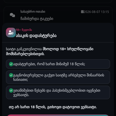
სასაუბრო ოთახი
2026-08-07 13:15
ჩამიხურდა ტაკუები
U
Ucnobiii
18+ ᲬᲕᲓᲝᲛᲐ
ასაკის დადასტურება
სასაუბრო ოთახი
2026-08-07 11:51
საიტი განკუთვნილია
მხოლოდ 18+ სრულწლოვანი
მე მეტროში არ ჩავდივარ მარა შემეხმიანე
მომხმარებლებისთვის
.
ვისაუბროთ თუგინდა :))
ადასტურებთ, რომ ხართ მინიმუმ 18 წლის;
N
Nikaqoqosa
გაცნობიერებული გაქვთ საიტზე არსებული შინაარსის
ხასიათი;
ისტორია: უფროსმა ცოლი მომიტყნა
2026-08-07 08:50
ეთანხმებით წესებს და პასუხისმგებლობით იყენებთ
ანონიმურად რატო წერ? შენი სხვა ისტორიების
ვებსაიტს.
წაკითხვაც კარგი იქნებოდა 😈
თუ არ ხართ 18 წლის, გთხოვთ დატოვოთ ვებსაიტი.
Mamri