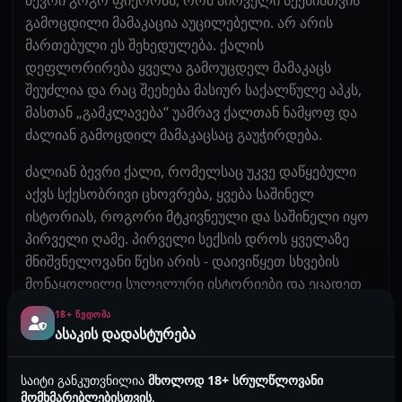
გამოცდილი მამაკაცია აუცილებელი. არ არის
მართებული ეს შეხედულება. ქალის
დეფლორირება ყველა გამოუცდელ მამაკაცს
შეუძლია და რაც შეეხება მასიურ საქალწულე აპკს,
მასთან „გამკლავება“ უამრავ ქალთან ნამყოფ და
ძალიან გამოცდილ მამაკაცსაც გაუჭირდება.
ძალიან ბევრი ქალი, რომელსაც უკვე დაწყებული
აქვს სქესობრივი ცხოვრება, ყვება საშინელ
ისტორიას, როგორი მტკივნეული და საშინელი იყო
პირველი ღამე. პირველი სექსის დროს ყველაზე
მნიშვნელოვანი წესი არის - დაივიწყეთ სხვების
მონაყოლილი სულელური ისტორიები და ეცადეთ
მოდუნდეთ. ეს აუცილებელია არა მხოლოდ
18+ ᲬᲕᲓᲝᲛᲐ
ქალისთვის, არამედ მისი ვაგინალური
ასაკის დადასტურება
კუნთებისთვისაც, რომლებიც ნერვიულობის
ნიადაგზე შეკუმშულები არიან და პირველი აქტის
საიტი განკუთვნილია
მხოლოდ 18+ სრულწლოვანი
ნაკლებად მტკივნეულ წარმართვას უშლიან ხელს.
მომხმარებლებისთვის
.