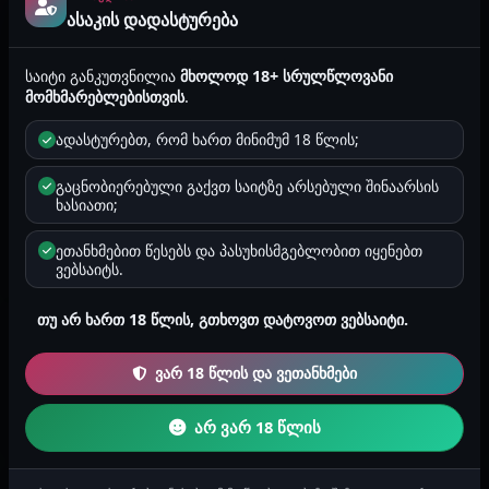
ორიენტაცია
ასაკის დადასტურება
ჰეტეროსექსუალი
საიტი განკუთვნილია
მხოლოდ 18+ სრულწლოვანი
ზოდიაქო
კურო
მომხმარებლებისთვის
.
ადასტურებთ, რომ ხართ მინიმუმ 18 წლის;
რეგიონი
იმერეთი
გაცნობიერებული გაქვთ საიტზე არსებული შინაარსის
ხასიათი;
რეგისტრაცია
2025-05-07 21:37
ეთანხმებით წესებს და პასუხისმგებლობით იყენებთ
ვებსაიტს.
თუ არ ხართ 18 წლის, გთხოვთ დატოვოთ ვებსაიტი.
მედლები
ყველა
ვარ 18 წლის და ვეთანხმები
✏️
არ ვარ 18 წლის