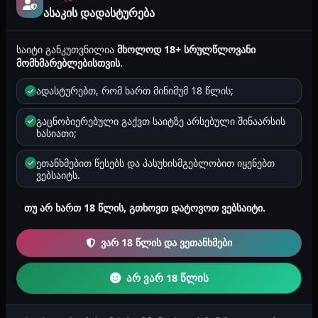
ორიენტაცია
ასაკის დადასტურება
ჰეტეროსექსუალი
საიტი განკუთვნილია
მხოლოდ 18+ სრულწლოვანი
ზოდიაქო
კირჩხიბი
მომხმარებლებისთვის
.
ადასტურებთ, რომ ხართ მინიმუმ 18 წლის;
რეგიონი
თბილისი
გაცნობიერებული გაქვთ საიტზე არსებული შინაარსის
ხასიათი;
რეგისტრაცია
2025-04-04 03:21
ეთანხმებით წესებს და პასუხისმგებლობით იყენებთ
ვებსაიტს.
თუ არ ხართ 18 წლის, გთხოვთ დატოვოთ ვებსაიტი.
მედლები
ყველა
ვარ 18 წლის და ვეთანხმები
🐾
არ ვარ 18 წლის