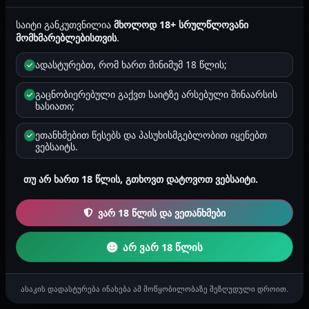
საიტი განკუთვნილია
მხოლოდ 18+ სრულწლოვანი
მომხმარებლებისთვის
.
მეტრო ვაჟა-ფშაველა
თბილისი
ადასტურებთ, რომ ხართ მინიმუმ 18 წლის;
ამ კვირად - შავგრემანი; სიმპატიური ბიჭი იყო. წამში
თვალით კონტაქტი მოხდა...
გაცნობიერებული გაქვთ საიტზე არსებული შინაარსის
ხასიათი;
ანონიმური
2026-07-26 02:32
131
ეთანხმებით წესებს და პასუხისმგებლობით იყენებთ
ვებსაიტს.
ჭავჭავაძეზე
იმერეთი
თუ არ ხართ 18 წლის, გთხოვთ დატოვოთ ვებსაიტი.
გუშინ 14:24 - ქუდი ეხურა და დალშე მოკლე კაბა და
მაისური...
ვარ 18 წლის და ვეთანხმები
ანონიმური
2026-07-24 11:51
124
არ ვარ 18 წლის
ახალ ბულვარში ბათუმი ვიუსთან
ასაკის დადასტურება ინახება ამ მოწყობილობაზე შეზღუდული დროით.
აჭარა