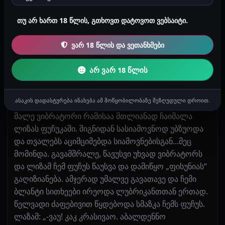
ნამეტნავად აღგზნებული გახლდით. ბოლოს
როგორც იქნა გამათავებია. დავმშვიდდი ქალი :).
თუ არ ხართ 18 წლის, გთხოვთ დატოვოთ ვებსაიტი.
მოვითქვით ორივემ რა ცოტათი სული, ცხელი ჩაი
დავლიეთ და მესამე წრეზე წავედით. მე, სალიხას
ვარ 18 წლის და ვეთანხმები
ნაჩუქარი ტრუსიკში ჩასადები ვიბრატორი გამოვიღე
და შევთავაზე ლიზას. დავზილე ვიბრატორი
არ ვარ 18 წლის
ამჯერად მეორე ლუბრიკანტით, გელივითაა და
ნელ-ნელა მივადე ფუჩუზე ლიზას. ბზუოდა და ჯერ
ასაკის დადასტურება ინახება ამ მოწყობილობაზე შეზღუდული დროით.
ეღიტინებოდა, მერე რეჟიმი შევცვალე და „წაიღო“!
მალე ვიბრატორი რამისაა მთლიანად ჩაიმალა
ლიზას ფუჩუკაში. შიგნიდან სასიამოვნოდ უბზუოდა
და თვალებს აციმციმებდა სიამოვნებისგან...მეც
მომინდა. გავამშრალე, წავუსვი უხვად ვიბრატორს
და ლიზამ ჩემ ფუჩუს წაუსვა და დამიწყო „ფისუნიას“
გაღიზიანება. ამჯერად უმალვე გავათავე და ჩემი
ბლანტი სითხეები ირეოდა ლუბრიკანთთან ერთად.
წელვადი ძაფებივით წყდებოდა სმაზკა ჩემს ფუჩუს.
ლაზამ: „-ვაუ! კაკ კრასივაო. აბალდენნო