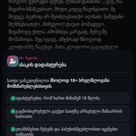
როგორ ვუწოვდი ფუჩუს. ლიზამ დაიძახა: „-ვაუ, რა
მაგარი სმაზკებიაო. მოდი კიდევ წავისვათო. მე
მივუგე, ბევრიც არ შეიძლებათქო ალბათ, ნამეტანი
მღზნებიათქო...ნიჩევოო! დავაი პომაჟტეო.
მივაწოდე ქილა. ამომისვა კარგად, მერე მე
მომაწოდა. მეც იგივე, ამჯერად მხოლოდ
კლიტორზე წავუსვი. მისი კლიტორი გაგიჟებული
იყო, პატარა კუტუსავით მიყურებდა. ლიზა: „-ოო, და
18+ ᲬᲕᲓᲝᲛᲐ
და! სოსიტე, ვოტ ტაკ-და მილაია! ბოჟე, კაკ
ასაკის დადასტურება
ხოროშოო...მოია პიზდა ს უმა სხოდით! ები მენია
პალცამიო!“ მეც შევუსრულე ნატვრა და მაგრად
საიტი განკუთვნილია
მხოლოდ 18+ სრულწლოვანი
მოვტყანი თითებით. ლიზამ წამოიკნავლა და
მომხმარებლებისთვის
.
გაათავა :). მოტრიალდა, გადამიშალა ფეხები განზე
ადასტურებთ, რომ ხართ მინიმუმ 18 წლის;
და შეუდგა ჩემი მუტლის „ახალ წრეზე“ გასვლას. „G“
წერტილს მიმასაჟებდა, თან ძლიერ აწითლებული
გაცნობიერებული გაქვთ საიტზე არსებული შინაარსის
სახით და დამშეული თვალებით მიყურებდა ფუჩუში.
ხასიათი;
ელოდებოდა, თუ როდის გავასხავდი „სკვირტით“.
ეთანხმებით წესებს და პასუხისმგებლობით იყენებთ
ცოტა გამიხანგრძლივდა ორგაზმის მოსვლა,
ვებსაიტს.