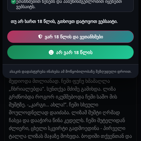
ეთანხმებით წესებს და პასუხისმგებლობით იყენებთ
დაიწყო ნელი, მაგრამ ღრმა მოძრაობები. მუშტი
ვებსაიტს.
შიგნით-გარეთ მოძრაობდა, ტრიალებდა, ზეწოლას
ახდენდა G-წერტილზე და წინა კედელზე. ჩემი
თუ არ ხართ 18 წლის, გთხოვთ დატოვოთ ვებსაიტი.
სხეული იკუმშებოდა, ფეხები ამიკანკალდა. ლიზა
მეორე ხელით იჭერდა ჩემს კლიტორს და
ვარ 18 წლის და ვეთანხმები
ერთდროულად ასტიმულირებდა. თან
მესაუბრებოდა. -„გამოუშვი...გამოუშვი ყველაფერი,
არ ვარ 18 წლის
პაციენტო. მე მინდა რომ სკვირტი გააკეთოდ.“ მან
დაიწყო უფრო სწრაფი და ღრმა ფისტინგი. მისი
ასაკის დადასტურება ინახება ამ მოწყობილობაზე შეზღუდული დროით.
მუშტი თითქმის ბოლომდე გამოდიოდა და ისევ
შედიოდა მთლიანად. ჩემი ფუჩუ ხმამაღლა
„ჩხრიალებდა“. სუნთქვა მძიმე გამიხდა. ლიზა
გრძნობდა როგორ იკუმშებოდა ჩემი საშო მის
მუშტზე. -„კარგი... ახლა!“. ჩემი სხეული
მოულოდნელად დაიძაბა. ლიზამ მუშტი ღრმად
ჩასვა და დააჭირა წინა კედელს. ჩემი მუტელიდან
ძლიერი, ცხელი სკვირტი გადმოედინა - პირველი
ტალღა ლიზას მაჯაზე მოხვდა. ბოდიში თქვენთან და