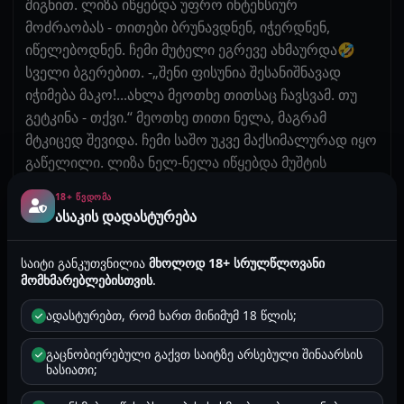
შიგნით. ლიზა იწყებდა უფრო ინტენსიურ
მოძრაობას - თითები ბრუნავდნენ, იჭერდნენ,
იწელებოდნენ. ჩემი მუტელი ეგრევე ახმაურდა🤣
სველი ბგერებით. -„შენი ფისუნია შესანიშნავად
იჭიმება მაკო!...ახლა მეოთხე თითსაც ჩავსვამ. თუ
გეტკინა - თქვი.“ მეოთხე თითი ნელა, მაგრამ
მტკიცედ შევიდა. ჩემი საშო უკვე მაქსიმალურად იყო
გაწელილი. ლიზა ნელ-ნელა იწყებდა მუშტის
ფორმირებას. მისი ხელი ბრუნავდა შიგნით, თითები
18+ ᲬᲕᲓᲝᲛᲐ
იკეცებოდა. თან ამატებდა ლუბრიკანტს. -„ახლა
ასაკის დადასტურება
მაკო...მე შეგიდებთ მთელ მუშტს. ნელა და ღრმად
ისუნთქეთ!.“ გამეღიმა და თავი დავუქნიე. ლიზამ
საიტი განკუთვნილია
მხოლოდ 18+ სრულწლოვანი
ლუბრიკანტი კიდევ წაისვა ხელზე და ძალიან ნელა,
მომხმარებლებისთვის
.
სანტიმეტრი-სანტიმეტრზე, დაიწყო მუშტის შეყვანა.
ადასტურებთ, რომ ხართ მინიმუმ 18 წლის;
ჩემი მუტელი იჭიმებოდა, იწელებოდა...და ბოლოს
მთელი მუშტი შევიდა შიგნით. ლიზას მაჯა ბაგეებთან
გაცნობიერებული გაქვთ საიტზე არსებული შინაარსის
იყო მიჭერილი. -„კარგი გოგო...მთელი მუშტი
ხასიათი;
შიგნით გაქვს. ახლა მე გავაკეთებ ფისტინგს.“ ლიზამ