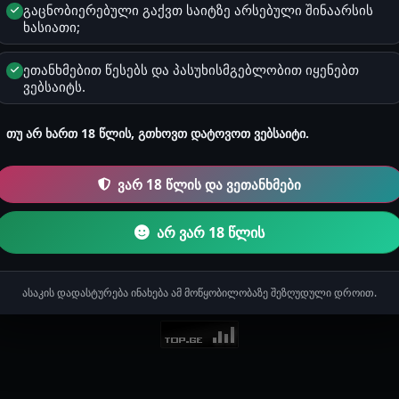
გაცნობიერებული გაქვთ საიტზე არსებული შინაარსის
ხასიათი;
ეთანხმებით წესებს და პასუხისმგებლობით იყენებთ
ვებსაიტს.
გამომწერები ვერ მოიძებნა
საძიებო სიტყვით შესაბამისი მომხმარებელი არ ჩანს.
თუ არ ხართ 18 წლის, გთხოვთ დატოვოთ ვებსაიტი.
ვარ 18 წლის და ვეთანხმები
ს შესახებ
წესები
კონფიდენციალურობა
ქულები
შეტყობინ
არ ვარ 18 წლის
ასაკის დადასტურება ინახება ამ მოწყობილობაზე შეზღუდული დროით.
24 - 2026 ყველა უფლება დაცულია. უნებართვო გამოყენება აკრძალ