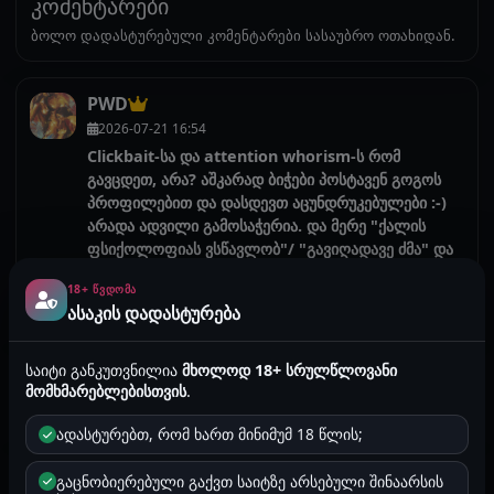
კომენტარები
ბოლო დადასტურებული კომენტარები სასაუბრო ოთახიდან.
PWD
2026-07-21 16:54
Clickbait-სა და attention whorism-ს რომ
გავცდეთ, არა? აშკარად ბიჭები პოსტავენ გოგოს
პროფილებით და დასდევთ აცუნდრუკებულები :-)
არადა ადვილი გამოსაჭერია. და მერე "ქალის
ფსიქოლოფიას ვსწავლობ"/ "გავიღადავე ძმა" და
ა.შ გაიზარდეთ ხალხ. თქვენთვისვეა უკეთესი სექსი
18+ ᲬᲕᲓᲝᲛᲐ
მარტო შეყოფა არაა :-)
ასაკის დადასტურება
საიტი განკუთვნილია
მხოლოდ 18+ სრულწლოვანი
კომენტარი წაშლილია
მომხმარებლებისთვის
.
ადასტურებთ, რომ ხართ მინიმუმ 18 წლის;
kobera1996
გაცნობიერებული გაქვთ საიტზე არსებული შინაარსის
k