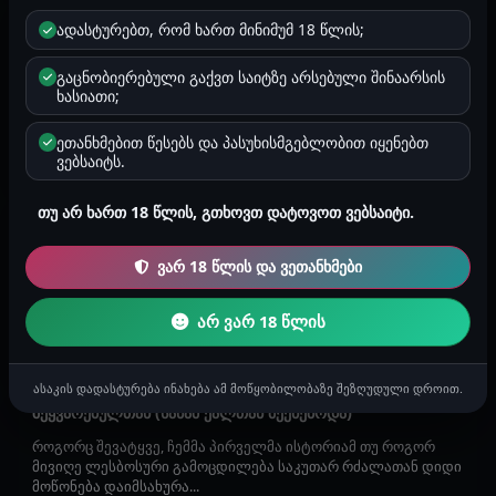
შეყვარებულთან (ნინის ისტორიის გაგრძელება)
ადასტურებთ, რომ ხართ მინიმუმ 18 წლის;
სახეზე, და დაბერილ ჭუჭუ-ფუჩუებზე, გატყობთ
გაცნობიერებული გაქვთ საიტზე არსებული შინაარსის
კმააყოფილებას, შესაბამისად, ვაგრძელებ ისტორიების
ხასიათი;
თხრობას))) ის საღამო ჩვენი...
ეთანხმებით წესებს და პასუხისმგებლობით იყენებთ
ანონიმური
ვებსაიტს.
2026-07-25 23:40
2917
2 წუთი
ქალების ისტორიები
თუ არ ხართ 18 წლის, გთხოვთ დატოვოთ ვებსაიტი.
პირველი ისტორია
გამარჯობა, ეს ჩემი პირველი ისტორია იქნება რომელსაც
ვარ 18 წლის და ვეთანხმები
საჯაროდ გავაზიარებ. ეს იქნება ჩემი ერთი ფანტაზია
რომელიც მაინტერესე...
არ ვარ 18 წლის
ანონიმური
2026-07-20 12:00
5319
3 წუთი
ქალების ისტორიები
ასაკის დადასტურება ინახება ამ მოწყობილობაზე შეზღუდული დროით.
შეყვარებულთან (სანამ ქალთან მექნებოდა)
როგორც შევატყვე, ჩემმა პირველმა ისტორიამ თუ როგორ
მივიღე ლესბოსური გამოცდილება საკუთარ რძალათან დიდი
მოწონება დაიმსახურა...