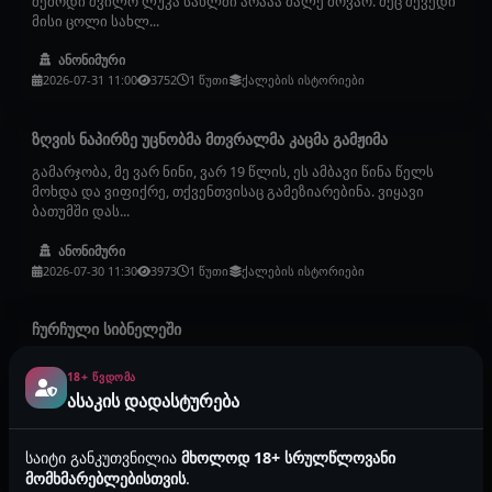
შემოდი შვილო ლუკა სახლში არააა მალე მოვაო. მეც შევედი
მისი ცოლი სახლ...
ანონიმური
2026-07-31 11:00
3752
1 წუთი
ქალების ისტორიები
ზღვის ნაპირზე უცნობმა მთვრალმა კაცმა გამჟიმა
გამარჯობა, მე ვარ ნინი, ვარ 19 წლის, ეს ამბავი წინა წელს
მოხდა და ვიფიქრე, თქვენთვისაც გამეზიარებინა. ვიყავი
ბათუმში დას...
ანონიმური
2026-07-30 11:30
3973
1 წუთი
ქალების ისტორიები
ჩურჩული სიბნელეში
შუაღამე იდგა, როგორც ყოველთვის ჩემს საწოლზე
18+ ᲬᲕᲓᲝᲛᲐ
საცვლების ამარა ვიწექი, ოთახში მხოლოდ სანათის მბჟუტავი
ასაკის დადასტურება
სინათლე ირეკლებოდა, უ...
ანონიმური
საიტი განკუთვნილია
მხოლოდ 18+ სრულწლოვანი
2026-07-28 11:23
3508
3 წუთი
ქალების ისტორიები
მომხმარებლებისთვის
.