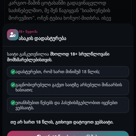
კარგიო-მაშინ ცოტახანში გადავინაცვლოდ
საძინებელშიო, მე შენ წაგიყვან "სიამოვნების
მორევშიო". ოჩენ ტებია ხოჩუო!-მითხრა. ისევ
ამიჩქარდა გული ამ სიტყვებზე. -ია ტებე პოდარიუ
18+ ᲬᲕᲓᲝᲛᲐ
ნიზაბივაემი ორგაზმიო! ნადეიუს ნა ვზაიმნოსტ-
ასაკის დადასტურება
მომიგო სალიხამ. ჯაკუზიდან გადავინაცვლეთ
საძინებელში. პირსახოცები გავიძრეთ ტანიდან და
საიტი განკუთვნილია
მხოლოდ 18+ სრულწლოვანი
სალიხა ეგრევე მეტაკა და დამიწყო ზასავი. -ხოჩუ
მომხმარებლებისთვის
.
ტებია ვსюო! დამიწყო კოცნა ზევიდან ქვევით.
ბოქვენთან, რომ ჩავიდა ამიკანკალდა მუხლები.
ადასტურებთ, რომ ხართ მინიმუმ 18 წლის;
ჩავიკეცე და ლოგინზე დავეცი. სალიხამ ფეხები
გაცნობიერებული გაქვთ საიტზე არსებული შინაარსის
ამიწია, გადამიწია სასირცხო ბაგეები და დამშეულმა
ხასიათი;
ჯერ ნაზად და მერე აჩქარებით მილოკავდა მთელ
მუტელს! თვალებს ვერ ვუჯერებდი, რომ უცხო
ეთანხმებით წესებს და პასუხისმგებლობით იყენებთ
ვებსაიტს.
ქალბატონი, სხვა რჯულის და მრწამსის მილოკავდა
ფუჩუს. თან მაძახთა სულ: -"ო გოსპოდი, კაკაია ტი
თუ არ ხართ 18 წლის, გთხოვთ დატოვოთ ვებსაიტი.
ვკუსნაია, კაკაია უ ტებია სუპერ პიზდაო"! გადავირიე
ქალი, ვის არ მოუწოვია ჩემთვის მარა ასეთი