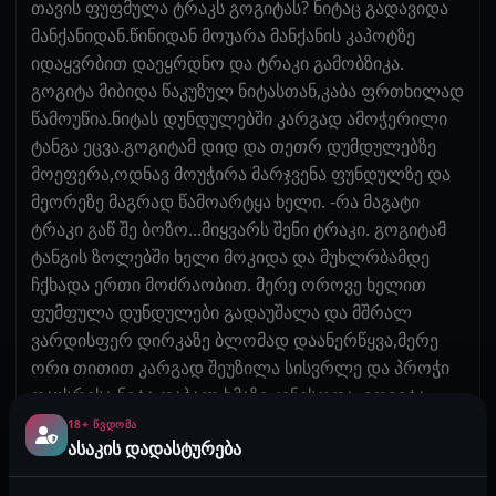
თავის ფუფმულა ტრაკს გოგიტას? ნიტაც გადავიდა
მანქანიდან.წინიდან მოუარა მანქანის კაპოტზე
იდაყვრბით დაეყრდნო და ტრაკი გამობზიკა.
გოგიტა მიბიდა წაკუზულ ნიტასთან,კაბა ფრთხილად
წამოუწია.ნიტას დუნდულებში კარგად ამოჭერილი
ტანგა ეცვა.გოგიტამ დიდ და თეთრ დუმდულებზე
მოეფერა,ოდნავ მოუჭირა მარჯვენა ფუნდულზე და
მეორეზე მაგრად წამოარტყა ხელი. -რა მაგატი
ტრაკი გაწ შე ბოზო...მიყვარს შენი ტრაკი. გოგიტამ
ტანგის ზოლებში ხელი მოკიდა და მუხლრბამდე
ჩქხადა ერთი მოძრაობით. მერე ოროვე ხელით
ფუმფულა დუნდულები გადაუშალა და მშრალ
ვარდისფერ დირკაზე ბლომად დაანერწყვა,მერე
ორი თითით კარგად შეუზილა სისვრლე და პროჭი
დაუსრისა,ნიტა დაბალ ხმაზე კვნესოდა. გოგიტა
ფეხზე წამოდგა ცალი ხელით მარცხენა დუნდული
18+ ᲬᲕᲓᲝᲛᲐ
ასაკის დადასტურება
გადაუწია და ამდგარი ყლე ნიტას ანალზე
მიადო,ყლის თავზე დაინერწყვა და ნელ-ნელა