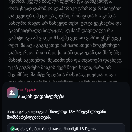
ჩემთან, ყველა წასული მეგონა და გამიკვირდა,
მორცხვად დამიწყო ლაპარაკი უაზროდ რასშვებიო
და ეგეთები, მე ცოტა უხეშად მომივიდა რა გინდა
სახლშო რატო არ წახვედი თქო, ცოტა ეუცნაურა და
გავანეიტრალე სიტუაცია, აუ ძაან დავიღალე რა
გამიტრაკა ამ ვიდეომ საქმე ვეღარ ვაზროვნებ უკვე
თქო, მასაჟს გაგიკეთებ ხასიათისთვის მოგეწონება
დამიჯერეო, მიდი მეთქი, დამიდგა უკან და მხრებზე
მასაჟს აკეთებდა, მესიამოვნა და თვალები დავხუჭე,
უცებ ვიგრძენი მაიკის ქვეშ ჩაყო ხელი, მარა არ
შევიმჩნიე მაინტერესებდა რას გააკეთებდა, თავი
დახარა და ყურში ჩამჩურჩულა, გუშინ ღამით სულ
შენზე ვფიქრობდი ასეთი სხეული, კუნთები, პრესი,
18+ ᲬᲕᲓᲝᲛᲐ
ასაკის დადასტურება
ძალიან აღმაგრძნო და საშინლად დავსველდიო,
ღან ხელებს მისვამს მკერდზე და მუცელზე,
დარწმუნებული ვარ ახლაც ძალიან დაგისველდა ეგ
საიტი განკუთვნილია
მხოლოდ 18+ სრულწლოვანი
მომხმარებლებისთვის
.
შორტი და ხომ არ გაიხდიდი? თავის ტანგიანად
მეთქი და დიდი სიამოვნებითო რო მითხრა
ადასტურებთ, რომ ხართ მინიმუმ 18 წლის;