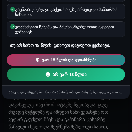
წამოვდექი მაგიდაზე დავსვი და გემრიელად
ჩავზასე გავაძრე ყველაფერი ძუძუები ამოვუყარე და
გაცნობიერებული გაქვთ საიტზე არსებული შინაარსის
ხასიათი;
ძუძუს თავებზე დავუწყე კოცნა, ისე დაიწყო კვნესა
გაგიჟა, წინ წამოიწია და ამდგარ ყლეზე მუტელი
ეთანხმებით წესებს და პასუხისმგებლობით იყენებთ
მომადო, ისეთი გახურებული ქონდა ცეცხლი ეკიდა,
ვებსაიტს.
ყლე ამოვიღე და რო დაინახა შეცბა, აუ ძაან დიდია
ტრაკი მეტკინება, არც ვაპირებ ტრაში შედებას თქო
თუ არ ხართ 18 წლის, გთხოვთ დატოვოთ ვებსაიტი.
და გაჩერდა, აბა რა გინდა ქალიშვილობა
ვარ 18 წლის და ვეთანხმები
ჩაგაბაროო? შენი რეაქციით თუ ვიმსჯელებთ
ნამდვილად არ გინდა მეთქი მაგრამ მე არსად
არ ვარ 18 წლის
მეჩქარება შენით შემეხვეწები მეთქი და ტუჩზე იკბინა
ნაზად და მითხრა შენ თუ ჩემს ხვეწნას გაიგონებ
დღეს რასაც მეტყვი იმას გავაკეთებ მამიკოო,
ასაკის დადასტურება ინახება ამ მოწყობილობაზე შეზღუდული დროით.
იმდენი ვეზასავე იმდენი ვეფერე რო საშინლად
დავასველე, ისე რომ იატაკზე წვეთავდა, ყლე
მივადე მუტელზე და იმდენი ხანი ვუხახუნე რო
ვეღარ გაუძლო წნეხს და გამაჩერა, კისერზე
წამავლო ხელი და მეუბნება შეშლილი სახით,