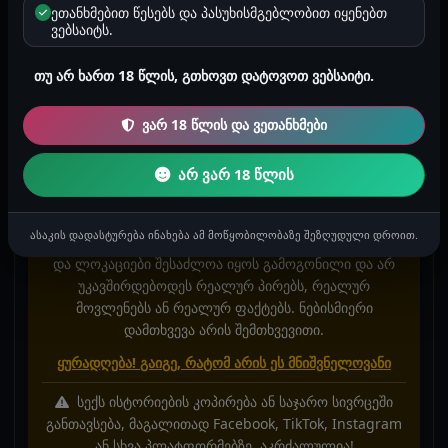
და ამოვიხვნეშე, ზედ დავემხე. სასწაული იყოო
ეთანხმებით წესებს და პასუხისმგებლობით იყენებთ
იმედია მოგეწონათ ისტორია ❤️ხომართლა 100%
ვებსაიტს.
რეალურია ბევრი ისტორისგან განსხვავებით აქ რაც
თუ არ ხართ 18 წლის, გთხოვთ დატოვოთ ვებსაიტი.
არის❤️❤️❤️ გოგონებო ვისაც სურვილი გაქვთ
მანქანით სეირნობა, სადმე გემრელად ჭამა,
ვარ 18 წლის და ვეთანხმები
სასტუმროში დარჩენა, ცოტახანს განმარტოვება,
შეგიძლიათ პირადში მობრძანდეთ, ყველფერი
არ ვარ 18 წლის
იქნება
ასაკის დადასტურება ინახება ამ მოწყობილობაზე შეზღუდული დროით.
ისტორიაში მოხსენიებული პერსონაჟები, სახელები
და ლოკაციები შესაძლოა იყოს გამოგონილი და არ
უკავშირდებოდეს რეალურ პირებს, რეალურ
მოვლენებს ან რეალურ ფაქტებს. ნებისმიერი
დამთხვევა არის შემთხვევითი.
ყურადღება! გაიგე, რატომ არის ეს მნიშვნელოვანი
სექს ისტორიების კოპირება ან საჯარო სივრცეში
განთავსება, მაგალითად Facebook, TikTok, Instagram
ან სხვა პლატფორმებზე, აკრძალულია!