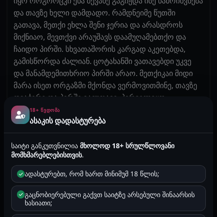
იყო როგორცკი ენა შევახე გაგიჟდა ისე წამოიხვნეშა
და თავზე ხელი დამდადო. რამდნეიმე წუთში
გათავა, მეთქი ეხლა შენი ჯერია და არასდროს
მიქნიაო, მევთქვი არაუშავს დაამუღამებთქო და
ჩაიდო პირში. სხვათაშორის კარგად აკეთებდა,
გამისწორდა ძალიან. ცოტახანში ვათავებდი უკვე
და მანამდემითხრიო პირში არაო. მეთქიკაი მიდი
მარა ისეთ ორგაზმი მქონდა ვერმოვითმინე, თავზე
დვაჭირე და პირში გავუთავე. პირველიყო
ეტყობოდა დაიჭმაჭნა მარა გადაყლაპა. ცოტახანი
18+ ᲬᲕᲓᲝᲛᲐ
ასაკის დადასტურება
დავისვენეთ და დროიყო სექსის. ამიყენა ისევ
ნძრევით და გადამჯდა. ეგრევე შესრიალდა ყლე
სველფუჩუში და წამოიკვნესა, გეგონება
საიტი განკუთვნილია
მხოლოდ 18+ სრულწლოვანი
მომხმარებლებისთვის
.
ქალიშვილობა დაკარგა. გავაგრძლეეთ გიჟურად,
მეორეზე გათავება მიჭირს ხოლმე და კაიხანი
ადასტურებთ, რომ ხართ მინიმუმ 18 წლის;
ვტყნავდი, პოზებიც შევცვალეთ, მანამდე მანკი
ორჯერ გათავა, ერთი ზემოდანიყო გადამჯდარი და
გაცნობიერებული გაქვთ საიტზე არსებული შინაარსის
ხასიათი;
მეორე დოგიში, როცა ვათავებდი მოვუმატე ტემპს