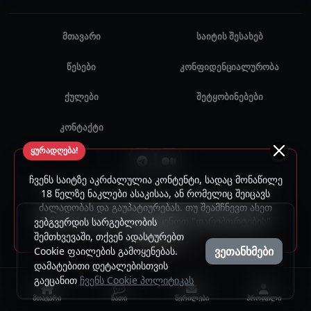
მთავარი
საიტის შესახებ
წესები
კონფიდენციალურობა
ქულები
შეტყობინებები
კონტაქტი
ყურადღება!
ჩვენს საიტზე აკრძალულია კონტენტი, სადაც მონაწილე
© 2024 - 2026 ყველა უფლება დაცულია. უნებართვო
18 წელზე ნაკლები ასაკისაა, ან რომელიც შეიცავს
ძალადობას და გაუპატიურებას. თუ შეამჩნევთ ასეთ
გამოყენება აკრძალულია.
შინაარსს, გთხოვთ, გამოიყენოთ "დარეპორტების"
ვებგვერდის სარგებლობის
ფუნქცია.
შემთხვევაში, თქვენ ადასტურებთ
ვეთანხმები
Cookie ფაილების გამოყენებას.
დამატებითი დეტალებისთვის
გაეცანით
ჩვენს Cookie პოლიტიკას
მთავარი
ჩათი
წერილები
პროფილი