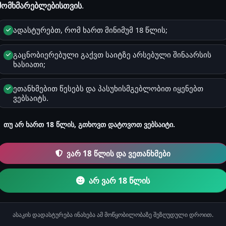
მოვლენებს ან რეალურ ფაქტებს. ნებისმიერი დამთხვევა არის შემთ
მომხმარებლებისთვის
.
ყურადღება! გაიგე, რატომ არის ეს მნიშვნელოვანი
ადასტურებთ, რომ ხართ მინიმუმ 18 წლის;
ან საჯარო სივრცეში განთავსება, მაგალითად Facebook, TikTok, In
აკრძალულია!
გაცნობიერებული გაქვთ საიტზე არსებული შინაარსის
ხასიათი;
1 წუთი
მამაკაცების ისტორიები
ეთანხმებით წესებს და პასუხისმგებლობით იყენებთ
ვებსაიტს.
სტორიაზე ჯერ არ არის დამატებული.
თუ არ ხართ 18 წლის, გთხოვთ დატოვოთ ვებსაიტი.
ვარ 18 წლის და ვეთანხმები
არ ვარ 18 წლის
 ზაფხულის გიჟობების მოყოლას. მოკლედ, ნომერში რომ დავბრუნდი ვეჭ
ასაკის დადასტურება ინახება ამ მოწყობილობაზე შეზღუდული დროით.
 ისტორიები