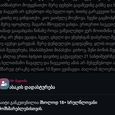
 დაიმსახურო მოტყვნათქო მერე ფეხები გავაწევინე განზე და 
აგეებს არ ვეხებოდი ისე სველი იყო, სითხე გარკვევით ჩა
ითხე თუ გინდათქო. კიო ვაიძულე მოეწოვა. ჩვენი გაცმობჯს
მერე იცოცხლე. მაგარი მწოველი გახდა. ერთერთი საუკეთეს
იანად გააცახცახა წინაზე როცა ვაწვალებდი ვერ მოითმინა
ც არ უნდა ეცადა, სველ, ცხელი და ვნებჯსგან დაბერილ.მუ
ე ავუსვი გარედან. მერე დუნდულები გადვაუწიე. ყლის თავი
 შეეფერება, სხაპასხუპით მიპასუხა: გთხოვ, შენი ბოზის მ
 ახლაც ერთი ბჯძგით დავიხიე გაქვავებულ 21 სანტიმეტრზე.
ელითმაშო წავავლე და ჩავეკითხე ამას არ მეხვეწებოდი ა
ი მწარედ ტრაკზე ალბათ 10 წუთი ვჟიმავდი. ძალოამ ძლოერ
ლკს ღავკ ეტეოდა. მაგრამ მაინც გავალოკონე ბოლომდე მერ
18+ ᲬᲕᲓᲝᲛᲐ
ლა ძალიან მაგარი სექსი გამოგვივიდა. მათრახიც მოხვდა რ
ასაკის დადასტურება
ომდევნო კვირაში ცოტა წამეტლიკინა. სამსახურში არ მისდ
განსხვავებულად მოვექეცი ბინაში მისულზე ვკითხე მზად თუ
რ დავასრულებდით ან უსაფრთხო სიტყვას არ მეტყოდა, ჩემს
საიტი განკუთვნილია
მხოლოდ 18+ სრულწლოვანი
უკარი და ყლე ამლვოღე შესავლის გარეშ ეჩავუდე პორში 
მომხმარებლებისთვის
.
და ცრემლები წამოუვიდა ამოვუყარე ძუძუები ლიფიდან და ხ