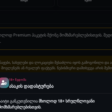
ნახვა
წუთი
ხოლოდ Premium პაკეტის მქონე მომხმარებლებისთვის. შე
.
აჟები, სახელები და ლოკაციები შესაძლოა იყოს გამოგონილი და 
მოვლენებს ან რეალურ ფაქტებს. ნებისმიერი დამთხვევა არის შემთ
ყურადღება! გაიგე, რატომ არის ეს მნიშვნელოვანი
18+ ᲬᲕᲓᲝᲛᲐ
ასაკის დადასტურება
ან საჯარო სივრცეში განთავსება, მაგალითად Facebook, TikTok, In
აკრძალულია!
საიტი განკუთვნილია
მხოლოდ 18+ სრულწლოვანი
მომხმარებლებისთვის
.
2 წუთი
შეზღუდული ისტორიები