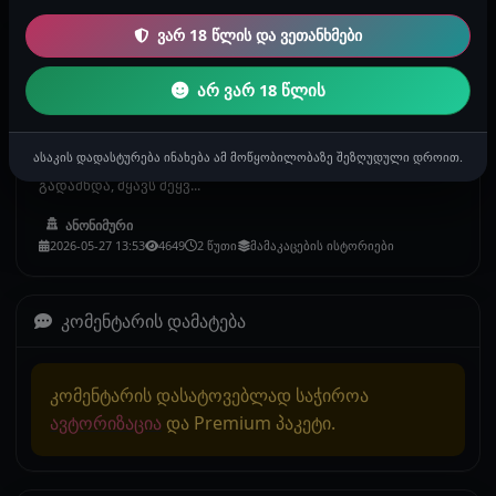
ვარ 18 წლის და ვეთანხმები
შემთხვევითი ისტორია
არ ვარ 18 წლის
ეპილაცია
მე გიორგი ვარ 24 წლის, ყოფილი რაგბისტი, საკმაოდ
ასაკის დადასტურება ინახება ამ მოწყობილობაზე შეზღუდული დროით.
მაღალი და სავსე ვარ. ეს ისტორია რამოდენიმე თვის წინ
გადამხდა, მყავს შეყვ...
ანონიმური
2026-05-27 13:53
4649
2 წუთი
მამაკაცების ისტორიები
კომენტარის დამატება
კომენტარის დასატოვებლად საჭიროა
ავტორიზაცია
და Premium პაკეტი.