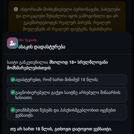
ისტორიაში მოხსენიებული პერსონაჟები, სახელები
და ლოკაციები შესაძლოა იყოს გამოგონილი და არ
უკავშირდებოდეს რეალურ პირებს, რეალურ
მოვლენებს ან რეალურ ფაქტებს. ნებისმიერი
დამთხვევა არის შემთხვევითი.
18+ ᲬᲕᲓᲝᲛᲐ
ყურადღება! გაიგე, რატომ არის ეს მნიშვნელოვანი
ასაკის დადასტურება
სექს ისტორიების კოპირება ან საჯარო სივრცეში
საიტი განკუთვნილია
მხოლოდ 18+ სრულწლოვანი
განთავსება, მაგალითად Facebook, TikTok, Instagram
მომხმარებლებისთვის
.
ან სხვა პლატფორმებზე, აკრძალულია!
ადასტურებთ, რომ ხართ მინიმუმ 18 წლის;
2026-04-02 14:14
773
3 წუთი
ანონიმური
გაცნობიერებული გაქვთ საიტზე არსებული შინაარსის
შეზღუდული ისტორიები
ხასიათი;
****
ღალატი
ცოლი
ქმარი
მინეტი
ორგაზმი
ეთანხმებით წესებს და პასუხისმგებლობით იყენებთ
ტაბუ
ვებსაიტს.
* ტეგების ფუნქცია ახალია და ყველა ისტორიაზე ჯერ არ
არის დამატებული.
თუ არ ხართ 18 წლის, გთხოვთ დატოვოთ ვებსაიტი.