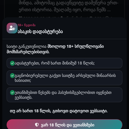
მინდა, ამიტომაც გადავწყვიტე დამეწერა ერთ-
ერთი ისტორია. შუაღამე იყო, როცა ჩემს ...
2026-08-03 15:40
/
ანონიმური
/
960
/
1
წუთი
/
მამაკაცების ისტორიები
18+ ᲬᲕᲓᲝᲛᲐ
ასაკის დადასტურება
ჩემი ...
Premium
საიტი განკუთვნილია
მხოლოდ 18+ სრულწლოვანი
ეს ისტორია ხელმისაწვდომია მხოლოდ
მომხმარებლებისთვის
.
Premium პაკეტის მქონე
მომხმარებლებისთვის. შედით ან
ადასტურებთ, რომ ხართ მინიმუმ 18 წლის;
დარეგისტრირდით და გააქტიურეთ Premium
პაკეტი.
გაცნობიერებული გაქვთ საიტზე არსებული შინაარსის
ხასიათი;
2026-08-03 14:17
/
ანონიმური
/
451
/
2
წუთი
/
შეზღუდული ისტორიები
ეთანხმებით წესებს და პასუხისმგებლობით იყენებთ
ვებსაიტს.
დაქალობიდან საყვარლობამდე
ახალი
თუ არ ხართ 18 წლის, გთხოვთ დატოვოთ ვებსაიტი.
მე ვარ მარი 42 ის მსხვილი აღნაგობის 1.75
სიმაღლის 2.5 ზომა მკერდით. ვარ
ვარ 18 წლის და ვეთანხმები
დაოჯახებული და 3 შვილის დედა. ჩემი