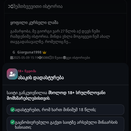
შემთხვევითი ისტორია
ყოფილი კურსელი ლაშა
გამარჯობა, მე გიორგი ვარ 27 წლის აქ დევს ჩემი
რამდენიმე ისტორია. მინდა ეხლა მოგიყვეთ ჩემ ახალ
თავგადასავალზე. რომელიც ჩე...
Giorguna1998
G
2025-05-09 15:19
5086
3 წუთი
გეი ისტორიები
18+ ᲬᲕᲓᲝᲛᲐ
ასაკის დადასტურება
კომენტარის დამატება
საიტი განკუთვნილია
მხოლოდ 18+ სრულწლოვანი
კომენტარის დასატოვებლად საჭიროა
მომხმარებლებისთვის
.
ავტორიზაცია
და Premium პაკეტი.
ადასტურებთ, რომ ხართ მინიმუმ 18 წლის;
გაცნობიერებული გაქვთ საიტზე არსებული შინაარსის
ხასიათი;
დისკუსია