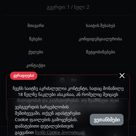
გვერდი: 1 / სულ: 2
მთავარი
საიტის შესახებ
წესები
კონფიდენციალურობა
ქულები
შეტყობინებები
კონტაქტი
ყურადღება!
ჩვენს საიტზე აკრძალულია კონტენტი, სადაც მონაწილე
© 2024 - 2026 ყველა უფლება დაცულია. უნებართვო
18 წელზე ნაკლები ასაკისაა, ან რომელიც შეიცავს
ძალადობას და გაუპატიურებას. თუ შეამჩნევთ ასეთ
გამოყენება აკრძალულია.
შინაარსს, გთხოვთ, გამოიყენოთ "დარეპორტების"
ვებგვერდის სარგებლობის
ფუნქცია.
შემთხვევაში, თქვენ ადასტურებთ
ვეთანხმები
Cookie ფაილების გამოყენებას.
დამატებითი დეტალებისთვის
გაეცანით
ჩვენს Cookie პოლიტიკას