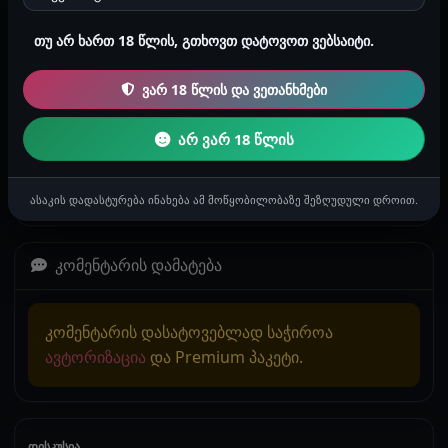
შემთხვევითი ისტორია
თუ არ ხართ 18 წლის, გთხოვთ დატოვოთ ვებსაიტი.
პირველი მოგზაურობა ევროპაში
ვარ 18 წლის და ვეთანხმები
გამარჯობა. მინდა მოგიყვეთ ჩემი პირველი
მოგზაურობიდან მონაკვეთი. მთელი ცხოვრება სპორცმენი
არ ვარ 18 წლის
ვიყავი, 188 სმ სიმაღლის, დაკუნთ...
Bigboy7
B
2026-07-23 14:25
1620
2 წუთი
მამაკაცების ისტორიები
ასაკის დადასტურება ინახება ამ მოწყობილობაზე შეზღუდული დროით.
კომენტარის დამატება
კომენტარის დასატოვებლად საჭიროა
ავტორიზაცია
და Premium პაკეტი.
დისკუსია