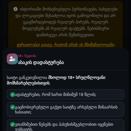
ისტორიაში მოხსენიებული პერსონაჟები, სახელები
და ლოკაციები შესაძლოა იყოს გამოგონილი და არ
უკავშირდებოდეს რეალურ პირებს, რეალურ
მოვლენებს ან რეალურ ფაქტებს. ნებისმიერი
დამთხვევა არის შემთხვევითი.
ყურადღება! გაიგე, რატომ არის ეს მნიშვნელოვანი
სექს ისტორიების კოპირება ან საჯარო სივრცეში
18+ ᲬᲕᲓᲝᲛᲐ
ასაკის დადასტურება
განთავსება, მაგალითად Facebook, TikTok, Instagram
ან სხვა პლატფორმებზე, აკრძალულია!
საიტი განკუთვნილია
მხოლოდ 18+ სრულწლოვანი
მომხმარებლებისთვის
.
2025-10-25 22:07
5471
2 წუთი
ანონიმური
ადასტურებთ, რომ ხართ მინიმუმ 18 წლის;
შეზღუდული ისტორიები
არ არის მითითებული
გაცნობიერებული გაქვთ საიტზე არსებული შინაარსის
* ტეგების ფუნქცია ახალია და ყველა ისტორიაზე ჯერ არ
ხასიათი;
არის დამატებული.
ეთანხმებით წესებს და პასუხისმგებლობით იყენებთ
ვებსაიტს.