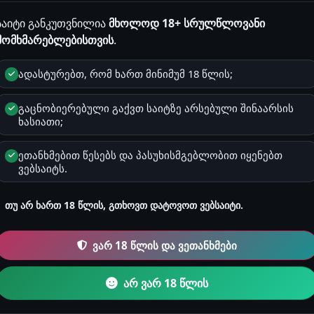
საიტი განკუთვნილია
მხოლოდ 18+ სრულწლოვანი
მომხმარებლებისთვის
.
აჟები, სახელები და ლოკაციები შესაძლოა იყოს გამოგონილი და 
მოვლენებს ან რეალურ ფაქტებს. ნებისმიერი დამთხვევა არის შემთ
ადასტურებთ, რომ ხართ მინიმუმ 18 წლის;
ყურადღება! გაიგე, რატომ არის ეს მნიშვნელოვანი
ან საჯარო სივრცეში განთავსება, მაგალითად Facebook, TikTok, In
გაცნობიერებული გაქვთ საიტზე არსებული შინაარსის
ხასიათი;
აკრძალულია!
ეთანხმებით წესებს და პასუხისმგებლობით იყენებთ
ვებსაიტს.
1 წუთი
ლესბოსური ისტორიები
თუ არ ხართ 18 წლის, გთხოვთ დატოვოთ ვებსაიტი.
სტორიაზე ჯერ არ არის დამატებული.
ვარ 18 წლის და ვეთანხმები
არ ვარ 18 წლის