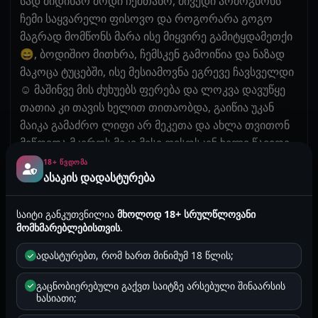
სად მიდიხარ მოდი ჩემთანო, მივედი არმოგწონს
ჩემი საყვარელი ფისოვო და როგორარა გოგო
მაგრად მომწონს მარა ისე მიყვირე გამიტყდამეთქი
😄, ბოდიშიო მითხრა, ჩემსკენ გამოიწია და ნაზად
მაკოცა ტუცებში, ისე მესიამოვნა ეგრევე ჩავსველდი
☺️ მაშინვე მის ძუხუებს ფერება და ლოკვა დავუწყე
თათია კი თავის ხელით თითაობდა, გაიწია უკან
მაიკა გამაძრო ლიფი არ მეკეთა და ახლა თვითონ
მიწოვდა მკერდს მეკი მისი ფისოსკენ ხელი წავიღე
და ნაზად შევეხე, ჟრუანტელმა დამიარა და
18+ ᲬᲕᲓᲝᲛᲐ
ასაკის დადასტურება
დავინახე რომ ესიამოვნა დავუწყე თითაობა და ორი
თითი შევუყავი გაგიჟდა, სიამივნებდა ჩავაწვინე
აბაზანაში და მის მუტელს წოვა დავუწყე მალევე
საიტი განკუთვნილია
მხოლოდ 18+ სრულწლოვანი
მომხმარებლებისთვის
.
გაათავა და პირდაპირ პირში ჩამასხა.
არგადმოაფურთხო თორე არვიცი რასგიზამო და
ადასტურებთ, რომ ხართ მინიმუმ 18 წლის;
ჩავყლაპე, მეკი ვთხოვე ახლა შენიჯერია ვნახოთ
როგორ ჩამიტრიალებ ენას მეთქი. გამხადა
გაცნობიერებული გაქვთ საიტზე არსებული შინაარსის
ხასიათი;
ელასტიკი და ტანგა გვერძე გადამიწია მოვიდა