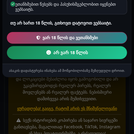
თითები ამომისვა მეკი დამბურძგლა, ჯერ თითები
ეთანხმებით წესებს და პასუხისმგებლობით იყენებთ
შემიყო ასე მითითავა სანამ ერთხელ
ვებსაიტს.
არგამათავებინა, და შემდეგ თვითონ ჩამაწვინა
შიგნით, მუხლებზე დადგა ჯერ გარედან კლიტორზე
თუ არ ხართ 18 წლის, გთხოვთ დატოვოთ ვებსაიტი.
მისმევნდა ენას, შემდეგ კი შემიყო მალევე პირში
ვარ 18 წლის და ვეთანხმები
ჩავუთავე და ვუთხარი როგორც შენ ჩამაყლაპინე
ისე ჩაყლაპე შენთქო დამიჯერა და ჩაყლაპა. იმის
არ ვარ 18 წლის
შემდეგ ხშირად გვაქ ერთად სექსი🤭
ასაკის დადასტურება ინახება ამ მოწყობილობაზე შეზღუდული დროით.
ისტორიაში მოხსენიებული პერსონაჟები, სახელები
და ლოკაციები შესაძლოა იყოს გამოგონილი და არ
უკავშირდებოდეს რეალურ პირებს, რეალურ
მოვლენებს ან რეალურ ფაქტებს. ნებისმიერი
დამთხვევა არის შემთხვევითი.
ყურადღება! გაიგე, რატომ არის ეს მნიშვნელოვანი
სექს ისტორიების კოპირება ან საჯარო სივრცეში
განთავსება, მაგალითად Facebook, TikTok, Instagram
ან სხვა პლატფორმებზე, აკრძალულია!