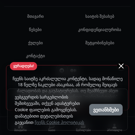
მთავარი
საიტის შესახებ
წესები
კონფიდენციალურობა
ქულები
შეტყობინებები
კონტაქტი
ყურადღება!
ჩვენს საიტზე აკრძალულია კონტენტი, სადაც მონაწილე
© 2024 - 2026 ყველა უფლება დაცულია. უნებართვო
18 წელზე ნაკლები ასაკისაა, ან რომელიც შეიცავს
ძალადობას და გაუპატიურებას. თუ შეამჩნევთ ასეთ
გამოყენება აკრძალულია.
შინაარსს, გთხოვთ, გამოიყენოთ "დარეპორტების"
ვებგვერდის სარგებლობის
ფუნქცია.
შემთხვევაში, თქვენ ადასტურებთ
ვეთანხმები
Cookie ფაილების გამოყენებას.
დამატებითი დეტალებისთვის
გაეცანით
ჩვენს Cookie პოლიტიკას
მთავარი
ჩათი
წერილები
პროფილი