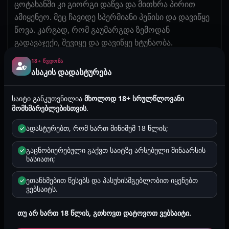
ცოტახანში კი გიორგი დაწვა და მითხრა პირით
ამიყენეო. მეც ჩავიდე სპერმიანი პენისი და დავიწყე
წოვა. კარგად, რომ გაუმარგდა ზემოდან
გადავაჯექი, შევიყე და დავიწყე ხტუნაობა.
ბოლომდე ვასკდებოდი პენისს ჩემი ძუძუები ზემოთ
18+ ᲬᲕᲓᲝᲛᲐ
ქვემოთ ფამფალებდა. ვკვნესოდი ბოლო ხმაზე.
ასაკის დადასტურება
ალბათ ჩემს მეზობლებსაც ესმოდათ ჩემი კივილ
წივილი. გიორგი ტრაკზე და ძუძუებზე მირტყავდა
საიტი განკუთვნილია
მხოლოდ 18+ სრულწლოვანი
სულ ამიწითლა. თან ყვიროდა მიდი არ გაჩერდე
მომხმარებლებისთვის
.
გაგიხევ მუტელსო. მეც ვყვიროდი არ დამინდო
ადასტურებთ, რომ ხართ მინიმუმ 18 წლის;
ბოლომდე მიხმარე თქო და გავათავე. პენისს
ბოლომდე დავასკდი და მთელი სხეულით
გაცნობიერებული გაქვთ საიტზე არსებული შინაარსის
ვკანკალებდი. გიორგიც წამოიწია ხელები მომხვია
ხასიათი;
და გიორგიმაც შემასხა. ცრემლები მდიოდა უკვე
ეთანხმებით წესებს და პასუხისმგებლობით იყენებთ
ისეთი ორგაზმი მქონდა. შემდეგ კიდევ ცოტახანს
ვებსაიტს.
დავისვენეთ. გვერდულად ვიწექი გიორგიც
გვერდულად მომიწვა, ფეხი ამიწია და ისევ შემიდო.
თუ არ ხართ 18 წლის, გთხოვთ დატოვოთ ვებსაიტი.
გიჟივით, ძალიან სწრაფად და ბოლომდე მიდებდა.