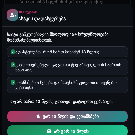
ამბავი წინა წელს მოხდა და ვიფიქრე,
თქვენთვისაც გამეზიარებინა. ვიყავი ბათუმში
18+ ᲬᲕᲓᲝᲛᲐ
დას...
ასაკის დადასტურება
2026-07-30 11:30
/
ანონიმური
/
3919
/
1
წუთი
/
ქალების ისტორიები
საიტი განკუთვნილია
მხოლოდ 18+ სრულწლოვანი
მომხმარებლებისთვის
.
შეყვარებულთან (ნინის ისტორიის
გაგრძელება)
ადასტურებთ, რომ ხართ მინიმუმ 18 წლის;
სახეზე, და დაბერილ ჭუჭუ-ფუჩუებზე, გატყობთ
გაცნობიერებული გაქვთ საიტზე არსებული შინაარსის
კმააყოფილებას, შესაბამისად, ვაგრძელებ
ხასიათი;
ისტორიების თხრობას))) ის საღამო ჩვენი...
ეთანხმებით წესებს და პასუხისმგებლობით იყენებთ
2026-07-25 23:40
/
ანონიმური
/
2903
/
2
ვებსაიტს.
წუთი
/
ქალების ისტორიები
თუ არ ხართ 18 წლის, გთხოვთ დატოვოთ ვებსაიტი.
ლოვეს ნათესავი
ჰაი, მოკლედ ეს ამბავი რამოდენიმე ხნის წინ
ვარ 18 წლის და ვეთანხმები
გადამხდა თავს და მინდა რომ ცოტა
შეცვლილი სახით მოგიყვეთ. მოკლედ ერთ
არ ვარ 18 წლის