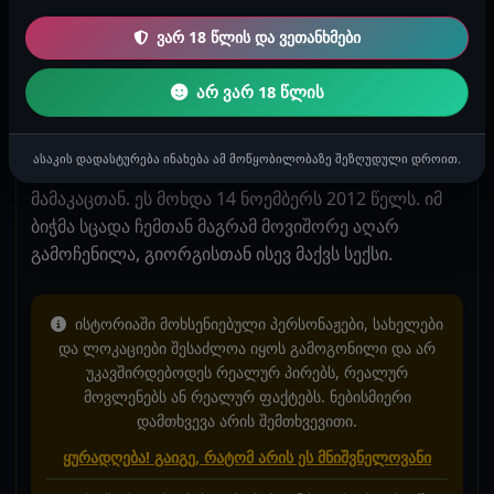
შევიდეო, უარზე ვიყავი მაგრამ ამაოდ.
გადმომატრიალა მიმაფურთხა ხვრელზე და დაიწყო
ვარ 18 წლის და ვეთანხმები
შესვლა, საშინელი ტკივილი ქონდა, თითქოს ვიგაცა
გხლეჩსო, შემომაჯდა ძვლივს შედო და
არ ვარ 18 წლის
გამიფართოვა, არც გამოუღია შიგვე ჩამათავა, ამ
ბიჭმა სახეზე გადამათავა, გიორგიმ ეგრევე გაუშვა
ასაკის დადასტურება ინახება ამ მოწყობილობაზე შეზღუდული დროით.
სახლში ეს ბიჭი. ასე მქონდა პირველი სექსი 2
მამაკაცთან. ეს მოხდა 14 ნოემბერს 2012 წელს. იმ
ბიჭმა სცადა ჩემთან მაგრამ მოვიშორე აღარ
გამოჩენილა, გიორგისთან ისევ მაქვს სექსი.
ისტორიაში მოხსენიებული პერსონაჟები, სახელები
და ლოკაციები შესაძლოა იყოს გამოგონილი და არ
უკავშირდებოდეს რეალურ პირებს, რეალურ
მოვლენებს ან რეალურ ფაქტებს. ნებისმიერი
დამთხვევა არის შემთხვევითი.
ყურადღება! გაიგე, რატომ არის ეს მნიშვნელოვანი