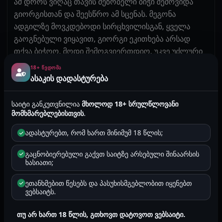
ამ დროს ვიღაც თავის მეზობელი ბიჭი შემოვიდა
გიორგისთან და შეესწრო ამ სცენას. მეგონა
ადგილზე მოვკდებოდი სირცხვილისგან, ყველა
გაოგნებული ვიყავით, გიორგი ეკითხება არსად
თქვა ბიჭოო, მოდი შემოგვიერთდიო, უკვე უძლური
ვიყავი ამ ყველაფრის მიმართ, მდივანზე წაკუზული
18+ ᲬᲕᲓᲝᲛᲐ
ვყავდი გიორგის იმან შემოუარა მდივანს და
ასაკის დადასტურება
წინიდან დამიდგა ჩაიხადა და მოწოვეო, ორი ყლე
პირველად ვნახე ცხოვრებაში, გადამიგდო პირში
საიტი განკუთვნილია
მხოლოდ 18+ სრულწლოვანი
გიორგი უკნიდან მომჯდარი გააგრძელა ჩემი
მომხმარებლებისთვის
.
გაჟიმვა ეს წინიდან პირში, მერე შეეცვალნენ, სხვა
ადასტურებთ, რომ ხართ მინიმუმ 18 წლის;
ყლე რომ შევიდა ეგრევე ვიგრძენი სხვანაირად
გამიყარა, გიორგიმ წინიდან მოვიდა და ისევ
გაცნობიერებული გაქვთ საიტზე არსებული შინაარსის
ადმგარი ყლე მაწოვინა. ის საშინლად მტყნავდა,
ხასიათი;
ჩქარ ჩქარა, მუტელი ამიწითლა, მერე
ეთანხმებით წესებს და პასუხისმგებლობით იყენებთ
ამომატრიალა მდივანზე და ფეხებ გადაწეულზე
ვებსაიტს.
შემიდო, დიდი ხანი მტყნავდნენ, უკვე ვგრძნობდი
რომ დავიღალე ძალიან, გიორგიმ ტაკოში მინდა
თუ არ ხართ 18 წლის, გთხოვთ დატოვოთ ვებსაიტი.