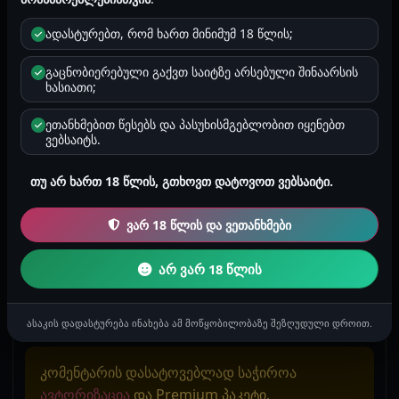
* ტეგების ფუნქცია ახალია და ყველა ისტორიაზე ჯერ არ
ადასტურებთ, რომ ხართ მინიმუმ 18 წლის;
არის დამატებული.
გაცნობიერებული გაქვთ საიტზე არსებული შინაარსის
ხასიათი;
შემთხვევითი ისტორია
ეთანხმებით წესებს და პასუხისმგებლობით იყენებთ
ვებსაიტს.
ყველა ხვრელში
ლეა მქვია მოკლედ ქმართან გაშორების მერე წლების
თუ არ ხართ 18 წლის, გთხოვთ დატოვოთ ვებსაიტი.
პაუზის შემდეგ გადავწყვიტე რომ მხოლოდ მასტურბაციით
დავიღალე და მინდოდა ნამ...
ვარ 18 წლის და ვეთანხმები
ანონიმური
2025-09-14 23:15
9693
2 წუთი
ქალების ისტორიები
არ ვარ 18 წლის
კომენტარის დამატება
ასაკის დადასტურება ინახება ამ მოწყობილობაზე შეზღუდული დროით.
კომენტარის დასატოვებლად საჭიროა
ავტორიზაცია
და Premium პაკეტი.