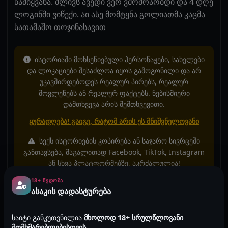
წამიყვანა. ძლივს ავედი ვერ ვმოძრაობდი და 4 დღე
ლოგინში ვიწექი. აი ასე მომტყნა გოლიათმა კაცმა
სათამაშო თოჯინასავით
ისტორიაში მოხსენიებული პერსონაჟები, სახელები
და ლოკაციები შესაძლოა იყოს გამოგონილი და არ
უკავშირდებოდეს რეალურ პირებს, რეალურ
მოვლენებს ან რეალურ ფაქტებს. ნებისმიერი
დამთხვევა არის შემთხვევითი.
ყურადღება! გაიგე, რატომ არის ეს მნიშვნელოვანი
სექს ისტორიების კოპირება ან საჯარო სივრცეში
განთავსება, მაგალითად Facebook, TikTok, Instagram
ან სხვა პლატფორმებზე, აკრძალულია!
18+ ᲬᲕᲓᲝᲛᲐ
ასაკის დადასტურება
2026-06-04 20:27
9757
2 წუთი
ანონიმური
ქალების ისტორიები
საიტი განკუთვნილია
მხოლოდ 18+ სრულწლოვანი
სამსახურში
მინეტი
ორგაზმი
ანალური
BDSM
მომხმარებლებისთვის
.