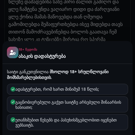
ხლეზე დამადებინა სახე პირი ძალით გამიღო და
ყლე ჩამტენა უნდა ვაღიარო დიდი და ძარღვიანი
ყლე ქონია მამას მაწოვებდა თან ღმუოდა
გამომიღებდა შემაფურთხებდა ისევ მიდებდა თავს
თითონ მამოძრავებინებდა ბოლოს გაათავა ჩემ
სახეზე ყლე კი ტუზცებზე მირტყა რო სპერმა
ბოლომდე ჩამოეცალა, ისევ თმებით დამითრია და
18+ ᲬᲕᲓᲝᲛᲐ
კრესლოზე მუცლით დამაწვინა და ტრაკზე
ასაკის დადასტურება
დამაფურთხა და გამიყარაააა ყმუიკი დაიწყო აუუუ
ბოზოოოო როგორი ვიწრო ხარ ეგრე მაგრა ნუ
საიტი განკუთვნილია
მხოლოდ 18+ სრულწლოვანი
უჭერო თან მირტყავდა ტრაკზე ააჰ მიდი ბოზო
მომხმარებლებისთვის
.
მიდიიი დღეს ყველა მხრიდან გიხმააარ აჰ და
ადასტურებთ, რომ ხართ მინიმუმ 18 წლის;
ტაჩოკი კიდე აჰ და უფრო მაგარი ტაჩოკი ყოველ
ამოკვნესებაზე უფრო ღრმად მტენიდა ყლეს
გაცნობიერებული გაქვთ საიტზე არსებული შინაარსის
ღმუილით გაათავა ჩემ ტრაკშიიი აღარ
ხასიათი;
შემილიამეთქი ამის თქმაღა შევძელი უნდა შეძლო
ეთანხმებით წესებს და პასუხისმგებლობით იყენებთ
ჯერ მჯტელში არ მომიტყვნიხარო ცოტახანი იზილა
ვებსაიტს.
ყლეე ვერ იყენებდა ბევრი ეჩალიჩა მარა ვეღარ