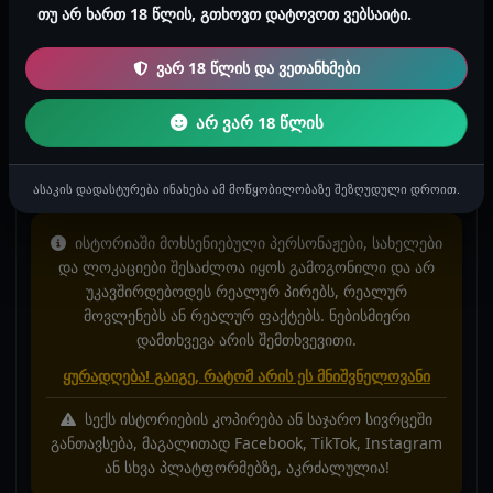
აიყენა ჯანდაბას მიდი ცოტახანი მომწოვე
თუ არ ხართ 18 წლის, გთხოვთ დატოვოთ ვებსაიტი.
გავერთობი მაინც სანამ ლევანი ჩემ ცოლს აპობსო
ალბათ რა ძაან ჟიმავს არადა შენხელა შვილიმყავს
ვარ 18 წლის და ვეთანხმები
ის შენნაირი ბოზი კიარააა პატიოსანი ქალიშვილი
გოგოა შენკიდე მამისხელა კაცები გტყნავთ და ისევ
არ ვარ 18 წლის
შემაფურთხა სახეში თან დავარდნილ ყლეს
მაწოვებდა
ასაკის დადასტურება ინახება ამ მოწყობილობაზე შეზღუდული დროით.
ისტორიაში მოხსენიებული პერსონაჟები, სახელები
და ლოკაციები შესაძლოა იყოს გამოგონილი და არ
უკავშირდებოდეს რეალურ პირებს, რეალურ
მოვლენებს ან რეალურ ფაქტებს. ნებისმიერი
დამთხვევა არის შემთხვევითი.
ყურადღება! გაიგე, რატომ არის ეს მნიშვნელოვანი
სექს ისტორიების კოპირება ან საჯარო სივრცეში
განთავსება, მაგალითად Facebook, TikTok, Instagram
ან სხვა პლატფორმებზე, აკრძალულია!