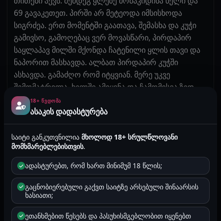
თითები აქვს. შემდეგ ყლეზე მომაკიდინა ხელი და
69 გავაკეთეთ. პირში არ მეტეოდა იმსისხოდა
სიგრძეა. ერთ მომენტში გაათავა, შემასხა და კუჭი
გამივსო, გამოღებაც ვერ მოვასწარი, პირდაპირ
საყლაპავ მილში მქონდა ჩატენილი ყლის თავი და
ნაპორით მასხავდა. ალბათ პირდაპირ კუჭში
ასხავდა. გამაძღო რომ იტყვიან. მერე უკვე
შემომატრილა, ხელში ამიყვნა და ჩამომისვა ზედ.
მართლა პალოზე წამოგებულივით. ასე
18+ ᲬᲕᲓᲝᲛᲐ
ასაკის დადასტურება
ვფართხალებდი, არ მახსოვს რამდენი გავათავე, ან
მან რამდენი შემასხა, მაგრამ რომ გადმომსვა,
მდინარე გადმოვიდა იმდენი მქონდა შესხმული. 3D
საიტი განკუთვნილია
მხოლოდ 18+ სრულწლოვანი
მომხმარებლებისთვის
.
-ში მაქვს ასეთი ტყნაული ნანახი. მოიწონეთ და
დააკომენტაეთ თუ მოგეწონათ მეორე ნაწილსაც
ადასტურებთ, რომ ხართ მინიმუმ 18 წლის;
დავწერ
გაცნობიერებული გაქვთ საიტზე არსებული შინაარსის
ხასიათი;
ისტორიაში მოხსენიებული პერსონაჟები, სახელები
და ლოკაციები შესაძლოა იყოს გამოგონილი და არ
ეთანხმებით წესებს და პასუხისმგებლობით იყენებთ