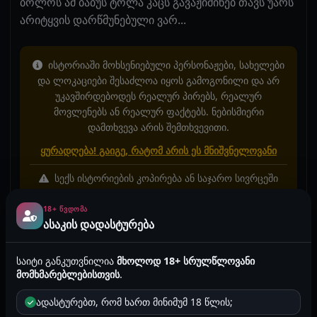
ბოლოს ამ ბაბუს ტოლა კაცს გავაჟიმინებ თავს უარს
არიტყვის დარწმუნებული ვარ...
ისტორიაში მოხსენიებული პერსონაჟები, სახელები
და ლოკაციები შესაძლოა იყოს გამოგონილი და არ
უკავშირდებოდეს რეალურ პირებს, რეალურ
მოვლენებს ან რეალურ ფაქტებს. ნებისმიერი
დამთხვევა არის შემთხვევითი.
ყურადღება! გაიგე, რატომ არის ეს მნიშვნელოვანი
სექს ისტორიების კოპირება ან საჯარო სივრცეში
განთავსება, მაგალითად Facebook, TikTok, Instagram
ან სხვა პლატფორმებზე, აკრძალულია!
18+ ᲬᲕᲓᲝᲛᲐ
ასაკის დადასტურება
2026-02-03 11:45
9396
1 წუთი
ანონიმური
საიტი განკუთვნილია
მხოლოდ 18+ სრულწლოვანი
ქალების ისტორიები
მომხმარებლებისთვის
.
არ არის მითითებული
ადასტურებთ, რომ ხართ მინიმუმ 18 წლის;
* ტეგების ფუნქცია ახალია და ყველა ისტორიაზე ჯერ არ