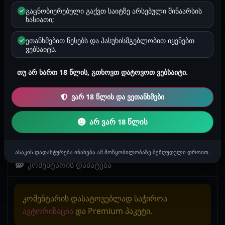
არის დამატებული.
გაცნობიერებული გაქვთ საიტზე არსებული შინაარსის
ხასიათი;
ეთანხმებით წესებს და პასუხისმგებლობით იყენებთ
შემთხვევითი ისტორია
ვებსაიტს.
მამიდ...
თუ არ ხართ 18 წლის, გთხოვთ დატოვოთ ვებსაიტი.
ეს ისტორია ხელმისაწვდომია მხოლოდ Premium პაკეტის
ვარ 18 წლის და ვეთანხმები
მქონე მომხმარებლებისთვის.
არ ვარ 18 წლის
tamarzi
t
2026-04-04 15:29
993
2 წუთი
შეზღუდული ისტორიები
ასაკის დადასტურება ინახება ამ მოწყობილობაზე შეზღუდული დროით.
კომენტარის დამატება
კომენტარის დასატოვებლად საჭიროა
ავტორიზაცია
და Premium პაკეტი.