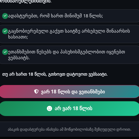
მომხმარებლებისთვის
.
პირველად ყველამ ესე იცის თქო. მერე თვითონაც გათამამდ
ემს პირში . მერე მე ზურგზე დამაწვინა, ტრუსი გამხადა და
ადასტურებთ, რომ ხართ მინიმუმ 18 წლის;
აყენა და ძლიერი ბიძგებით მტყნავდა. მეორე ჯერზე გათავებ
სიც ქვევიდან მოქმედებდა. საბოლოოდ გამოღება მოასწრო. მ
გაცნობიერებული გაქვთ საიტზე არსებული შინაარსის
ხასიათი;
და ასე დავწექით ლოგინში. ღამის განმავლობაში არ ისვენე
 . ყოველ ღამეს სექსი გვქონდა . შემდეგ მაკაც ჩამოვიდა , 
ეთანხმებით წესებს და პასუხისმგებლობით იყენებთ
ღვარგარეთ წავედი, მაგრამ ხანდახან ჩამოვდივარ ხოლმე 
ვებსაიტს.
ც ორსული ამიტომ თავს იკვებს. მე და მაკა კი ერთ ჩამოსვლ
აგრძელება იქნება :).
თუ არ ხართ 18 წლის, გთხოვთ დატოვოთ ვებსაიტი.
აჟები, სახელები და ლოკაციები შესაძლოა იყოს გამოგონილი და 
ვარ 18 წლის და ვეთანხმები
მოვლენებს ან რეალურ ფაქტებს. ნებისმიერი დამთხვევა არის შემთ
ყურადღება! გაიგე, რატომ არის ეს მნიშვნელოვანი
არ ვარ 18 წლის
ან საჯარო სივრცეში განთავსება, მაგალითად Facebook, TikTok, In
აკრძალულია!
ასაკის დადასტურება ინახება ამ მოწყობილობაზე შეზღუდული დროით.