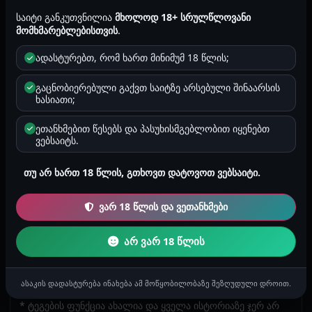
ჩავუცალე ისევ და ისევ გადაყპალაპა. ხელი ხელ
საიტი განკუთვნილია
მხოლოდ 18+ სრულწლოვანი
ჩაკიდებულები წამოვედით.
მომხმარებლებისთვის
.
ადასტურებთ, რომ ხართ მინიმუმ 18 წლის;
ისტორიაში მოხსენიებული პერსონაჟები, სახელები
და ლოკაციები შესაძლოა იყოს გამოგონილი და არ
გაცნობიერებული გაქვთ საიტზე არსებული შინაარსის
უკავშირდებოდეს რეალურ პირებს, რეალურ
ხასიათი;
მოვლენებს ან რეალურ ფაქტებს. ნებისმიერი
დამთხვევა არის შემთხვევითი.
ეთანხმებით წესებს და პასუხისმგებლობით იყენებთ
ვებსაიტს.
ყურადღება! გაიგე, რატომ არის ეს მნიშვნელოვანი
თუ არ ხართ 18 წლის, გთხოვთ დატოვოთ ვებსაიტი.
სექს ისტორიების კოპირება ან საჯარო სივრცეში
განთავსება, მაგალითად Facebook, TikTok, Instagram
ან სხვა პლატფორმებზე, აკრძალულია!
ვარ 18 წლის და ვეთანხმები
არ ვარ 18 წლის
2025-12-19 14:29
3316
1 წუთი
ანონიმური
მამაკაცების ისტორიები
ასაკის დადასტურება ინახება ამ მოწყობილობაზე შეზღუდული დროით.
არ არის მითითებული
* ტეგების ფუნქცია ახალია და ყველა ისტორიაზე ჯერ არ