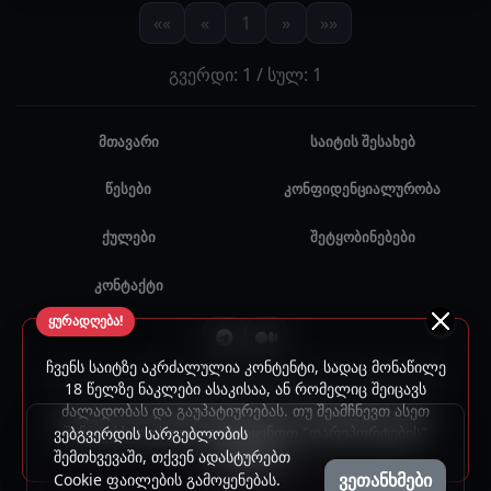
««
«
1
»
»»
გვერდი: 1 / სულ: 1
მთავარი
საიტის შესახებ
წესები
კონფიდენციალურობა
ქულები
შეტყობინებები
კონტაქტი
ყურადღება!
ჩვენს საიტზე აკრძალულია კონტენტი, სადაც მონაწილე
© 2024 - 2026 ყველა უფლება დაცულია. უნებართვო
18 წელზე ნაკლები ასაკისაა, ან რომელიც შეიცავს
ძალადობას და გაუპატიურებას. თუ შეამჩნევთ ასეთ
გამოყენება აკრძალულია.
შინაარსს, გთხოვთ, გამოიყენოთ "დარეპორტების"
ვებგვერდის სარგებლობის
ფუნქცია.
შემთხვევაში, თქვენ ადასტურებთ
ვეთანხმები
Cookie ფაილების გამოყენებას.