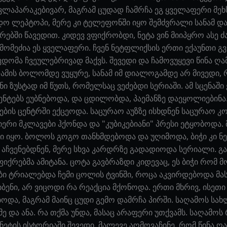
ვლაპარაკებივარ, მაგრამ ცუდად ჩამრჩა ეგ ყველაფერი მეხ
დო ლეპტოპი, მერე კი ტელეფონში იყო შემძვრალი სანამ და
ხურებში წავედით. კიდევ ვფიქრობდი, ნეტა ვინ მიიპყრო ასე
მომეძია ეს ყველაფერი. ჩვენ ნეტფლიქსის ერთი ექაუნთი გ
ვდომა ჩვეულებრივად მაქვს. შევედი და ჩამოვუყევი წინა ღა
ლამის ბოლომდე ვუყურე, სანამ იმ დიალოგამდე არ მივედი, 
ნი ზუსტად იმ წუთს, რომელსაც ვეძებდი სერიაში. ამ სცენაშ
ენტებს ეუბნებოდა, და ცდილობდა, პაემანზე დაეყოლიებინა
ბის ცენტრში ექცეოდა. საცურაო აუზზე ისხდნენ საცურაო კო
იერი მკლავები ჰქონდა და "კუბიკებიანი" პრესი ეტყობოდა
ნი იყო. ბოლოს გოგო თანხმდებოდა და უღიმოდა, ბიჭი კი 
 აჩვენებდნენ, მერე სხვა კარდრზე გადადიოდა სერიალი. გავ
ფიქრებმა ამიტანა. ცოტა გავბრაზდი კიდევაც, ეს ბიჭი რომ მ
ბი ტრიალებდა ჩემი ცოლის ტვინში, როცა აკვირდებოდა მას.
ბენი, არ ვიცოდი რა რეაქცია მქონოდა. ერთი მხრივ, ისეთ
ა, მაგრამ მაინც ცუდი გემო დამრჩა პირში. საღამოს სა
მე და ანა. რა თქმა უნდა, მასაც არაფერი უთქვამს. საღამოს
ეტის ისტორიაში შევედი. მალევე აღმოვაჩინე, რომ წინა ღამ