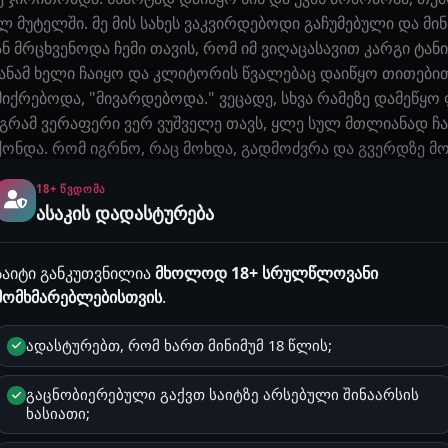
 მუტელში. მე მის სახეს ვაკვირდებოდი გაჩუმებული და მი
ნ მრცხვენოდა ჩემი თავის, რომ იმ ვიღაცასავით კარგი ტანი
ანამ ხელი ჩაიყო და კლიტორის წვალებაც დაიწყო თითებით
მიქრებოდა, "მივარდებოდა." ვეცადე, სხვა რამეზე დამეწყო 
გრამ ვერაფერი ვერ ვუშველე თავს, ყლე სულ მთლიანად ჩამი
ონდა. რომ იგრნო, რაც მოხდა, გადმოძვრა და გვერდზე მო
მკითხა. მე უცბად ვერაფერი ვუთხარი, აუ არ ვიცი ძაან დავ
18+ ᲬᲕᲓᲝᲛᲐ
ნი ხასიათზე თქო, მოვატყუე. ესეთი რამე ცხოვრებაში სულ
ასაკის დადასტურება
ამ მითხრა არაუშავსო, მაგრამ ლოგინიდან რომ ადგა, შევატ
იდა აბაზანაში დასაბანად. რომ შემოვიდა, ხმა აღარ გაუცია
ომერიგებინა, არ ვიცი რა მომივიდა, მართლა ძაან დავიღა
საიტი განკუთვნილია
მხოლოდ 18+ სრულწლოვანი
მომხმარებლებისთვის
.
 გითხარი არაუშავსო, მითხრა. მაგრამ, მაინც ვატყობდი რო
ლედ, იმ სერიალის ბიჭმა ყველაფერი გამიფუჭა. იმდენად 
ადასტურებთ, რომ ხართ მინიმუმ 18 წლის;
ა თან მაგ თემაზე ლაპარაკის დაწყებაც რატომღაც არ მინდ
ოცმული. საბანი არ ეფარა, ცხელოდა. მე მისკენ ვიყავი შ
გაცნობიერებული გაქვთ საიტზე არსებული შინაარსის
, ნეტა რამდენ კაცთან სექსზე უფიქრია ჩემს ცოლს თქო. ნეტ
ხასიათი;
იღებდა? მე ტრაკში არ მადებინებს ხოლმე თუ ერთი საათი ა