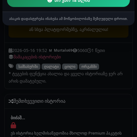
არ ვარ 18 წლის
ყურადღება! გაიგე, რატომ არის ეს მნიშვნელოვანი
სექს ისტორიების კოპირება ან საჯარო სივრცეში
ასაკის დადასტურება ინახება ამ მოწყობილობაზე შეზღუდული დროით.
განთავსება, მაგალითად Facebook, TikTok, Instagram
ან სხვა პლატფორმებზე, აკრძალულია!
2026-05-16 19:52
5060
1 წუთი
Murtalo69
M
მამაკაცების ისტორიები
სამსახურში
ღალატი
ცოლი
ორგაზმი
* ტეგების ფუნქცია ახალია და ყველა ისტორიაზე ჯერ არ
არის დამატებული.
შემთხვევითი ისტორია
ბიძაშ...
ეს ისტორია ხელმისაწვდომია მხოლოდ Premium პაკეტის