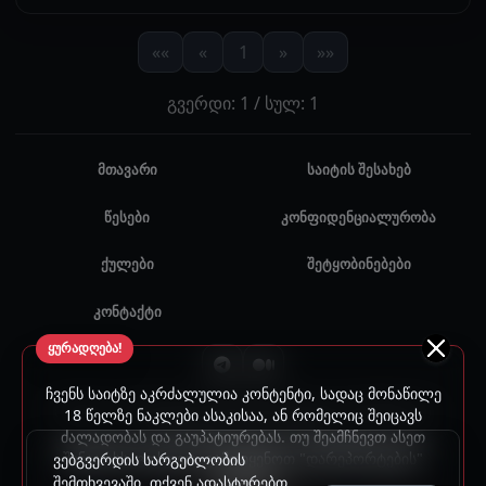
««
«
1
»
»»
გვერდი: 1 / სულ: 1
მთავარი
საიტის შესახებ
წესები
კონფიდენციალურობა
ქულები
შეტყობინებები
კონტაქტი
ყურადღება!
ჩვენს საიტზე აკრძალულია კონტენტი, სადაც მონაწილე
© 2024 - 2026 ყველა უფლება დაცულია. უნებართვო
18 წელზე ნაკლები ასაკისაა, ან რომელიც შეიცავს
ძალადობას და გაუპატიურებას. თუ შეამჩნევთ ასეთ
გამოყენება აკრძალულია.
შინაარსს, გთხოვთ, გამოიყენოთ "დარეპორტების"
ვებგვერდის სარგებლობის
ფუნქცია.
შემთხვევაში, თქვენ ადასტურებთ