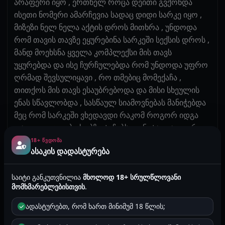
არაფერი იყო , ერთხელ როცა დეითი გვქონდა
ისეთი ნომერი ამარჩევია სადაც დიდი სარკე იყო ,
მიზეზი ნელ ნელა აქტის დროს მითხრა , უნდოდა
რომ თავის თავზე ეყურებინა სარკეში სექსის დროს ,
მანდ მოეხსნა ყველა კომპლექსი მის თავს
უყურებდა და ისე ჩურჩულებდა რომ უნდოდა უფრო
ღრმად შევსულიყავი , რო თმებიც მომექაჩა ,
თითქოს მის თავს ესაუბრებოდა და მისი სხეულის
ენას სწავლობდა , სასწაულ სიამოვნებას მანიჭებდა
მეც რომ სარკეში ვხედავდი რაკომ როგორ იდგა
და თითოეულ ბიძგებზე ტუჩებს იკვნიტავდა , უფრო
დიდი სიამოვნება მოიტანა ასეთმა ორგაზმა , სანამ
18+ ᲬᲕᲓᲝᲛᲐ
ასაკის დადასტურება
ორგაზმამდე მივედით თითონ სხეულიც
გვანიშნებდა რომ ზღვა ემოცია იქნებოდა ორგაზმის
საიტი განკუთვნილია
მხოლოდ 18+ სრულწლოვანი
დროს , პირველად გავათავეთ მაშინ ერთროულად
მომხმარებლებისთვის
.
და მისი ფეხის და სხეულის კანკალის წუთიანი
რეაქცია ეხლაც მახსოვსს , საშინელ ხმებს
ადასტურებთ, რომ ხართ მინიმუმ 18 წლის;
გამოცემდა საშოდან , არნახული სისველე იყო