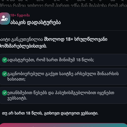
ძრევა რაზეც ვთხოვე რომ პირით ექნა მან მიპასუხა რომ ა
ამოსდიოდა თავიდან მაგრამ მალევე დავამუღამებინე😁 1
18+ ᲬᲕᲓᲝᲛᲐ
თად და დავიშალეთ ამის შემდეგ 1 კიდევ ვნახე უკვე მასთ
ასაკის დადასტურება
თ ისტორია დაწერეთ კომენტარებში მსგავსს კიდევ დავდებ
საიტი განკუთვნილია
მხოლოდ 18+ სრულწლოვანი
აჟები, სახელები და ლოკაციები შესაძლოა იყოს გამოგონილი და 
მომხმარებლებისთვის
.
მოვლენებს ან რეალურ ფაქტებს. ნებისმიერი დამთხვევა არის შემთ
ადასტურებთ, რომ ხართ მინიმუმ 18 წლის;
ყურადღება! გაიგე, რატომ არის ეს მნიშვნელოვანი
ან საჯარო სივრცეში განთავსება, მაგალითად Facebook, TikTok, In
გაცნობიერებული გაქვთ საიტზე არსებული შინაარსის
აკრძალულია!
ხასიათი;
ეთანხმებით წესებს და პასუხისმგებლობით იყენებთ
2 წუთი
მამაკაცების ისტორიები
ვებსაიტს.
თუ არ ხართ 18 წლის, გთხოვთ დატოვოთ ვებსაიტი.
სტორიაზე ჯერ არ არის დამატებული.