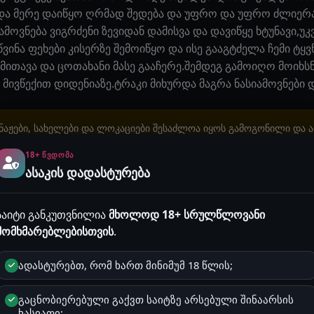
 და მერე დაიწყო ღრმად შედება და უფრო და უფრო ძლიერა
ამოვნება ვიგრძენი ზევიდან დამისვა და დავიწყე ხტუნავი,უკ
ვინა ფეხები კისერზე შემოიწყო და ისე გააგტძელა ჩემი ტყვ
 გამითავა და ცოთახანი მასე გააჩერე.შემდეგ გამოიღო მოიხ
 მივწექით დიდენიაზე.ტრაკი მიხურდა მაგრა ნასიამოვნები დ
აჟები, სახელები და ლოკაციები შესაძლოა იყოს გამოგონილი და 
მოვლენებს ან რეალურ ფაქტებს. ნებისმიერი დამთხვევა არის შემთ
18+ ᲬᲕᲓᲝᲛᲐ
ყურადღება! გაიგე, რატომ არის ეს მნიშვნელოვანი
ასაკის დადასტურება
ან საჯარო სივრცეში განთავსება, მაგალითად Facebook, TikTok, In
აკრძალულია!
საიტი განკუთვნილია
მხოლოდ 18+ სრულწლოვანი
მომხმარებლებისთვის
.
5
2 წუთი
გეი ისტორიები
ადასტურებთ, რომ ხართ მინიმუმ 18 წლის;
სტორიაზე ჯერ არ არის დამატებული.
გაცნობიერებული გაქვთ საიტზე არსებული შინაარსის
ხასიათი;