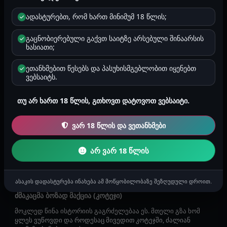
ადასტურებთ, რომ ხართ მინიმუმ 18 წლის;
მონა
მანამდე ბიჭთან სექსი არ მქონია... ზოგადად თავისუფალი
გაცნობიერებული გაქვთ საიტზე არსებული შინაარსის
კაცი ვარ და კომპლექსები არ მაქვს, არასდროს მეშინია იმის
ხასიათი;
გაკეთება რი...
ეთანხმებით წესებს და პასუხისმგებლობით იყენებთ
Aureliano
A
ვებსაიტს.
2026-07-15 12:40
2284
2 წუთი
გეი ისტორიები
თუ არ ხართ 18 წლის, გთხოვთ დატოვოთ ვებსაიტი.
ჩემი მონა
მოკლედ ერთ ერთი გაცნობის აპლიკაციაში ვეძებდი პატარა
ვარ 18 წლის და ვეთანხმები
პასს ზოგადად 18-20 წლისები ჯდებიან მარტო ჩემ
გემოვნებაში. საუკეთესო ...
არ ვარ 18 წლის
gaaswora
g
2026-07-12 23:52
2137
1 წუთი
გეი ისტორიები
ასაკის დადასტურება ინახება ამ მოწყობილობაზე შეზღუდული დროით.
ძმაკაცმა ბოზად მაქცია (კოტეჯი)
მოკლედ წინა ისტორიის გაგრძელებაა ეს. მთელი გზა ხომ
ყლეს ვუწოვდი და როდესაც მივედით კოტეჯში, ძალიან