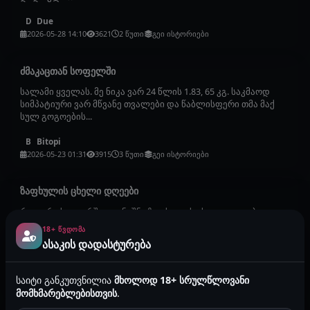
Due
D
2026-05-28 14:10
3621
2 წუთი
გეი ისტორიები
ძმაკაცთან სოფელში
სალამი ყველას. მე ნიკა ვარ 24 წლის 1.83, 65 კგ. საკმაოდ
სიმპატიური ვარ მწვანე თვალები და წაბლისფერი თმა მაქ
სულ გოგოების...
Bitopi
B
2026-05-23 01:31
3915
3 წუთი
გეი ისტორიები
ზაფხულის ცხელი დღეები
როგორც სათაურში ავღნიშნე ზაფხულის ცხელი დღეები იდგა.
გადავწყვიტე გასაგრილებლად აუზზე სიარული დამეწყო,
18+ ᲬᲕᲓᲝᲛᲐ
თან არაფერი ახალი ...
ასაკის დადასტურება
medvan72
m
2026-05-14 11:35
3010
7 წუთი
გეი ისტორიები
საიტი განკუთვნილია
მხოლოდ 18+ სრულწლოვანი
მომხმარებლებისთვის
.