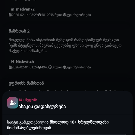
medvan72
m
2026-02-14 08:29
5812
8 წუთი
გეი ისტორიები
მამრთან 2
მოკლედ წინა ისტორიის შემდგომ რამდენიმეჯერ შევხვდი
ჩემს მტყვნელს, მაგრამ ყველაზე ფსიხი დღე უნდა გამოვყო
მაქედან. სამსახურ...
Nickwitch
N
2026-02-01 01:24
4943
3 წუთი
გეი ისტორიები
უფროსს მამრთან
ჰეით მე ნიკა ვარ 21 წლის, ეს ამბავი დაახლოებით წინა წელს
მოხდა. მოკლედ გრაინდერზე გავიცანი ერთი ტიპი 36-ის იყო,
18+ ᲬᲕᲓᲝᲛᲐ
მაგრად დ...
ასაკის დადასტურება
Nickwitch
N
2026-01-27 02:59
5787
2 წუთი
გეი ისტორიები
საიტი განკუთვნილია
მხოლოდ 18+ სრულწლოვანი
მომხმარებლებისთვის
.