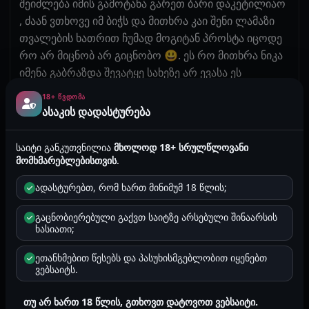
შეიძლება იმის გამოტანა გარეთ ბარი დაკეტილიაო
, ძაან ვთხოვე იმ ბიჭს და მითხრა კაი შენი ლამაზი
თვალების ხათრით ჩუმად მოგიტან პროსტა იცოდე
რო არ მიცნობ არ გიცნობო 😃. ეს რო მითხრა ნიკა
იმენა გაბრაზდა შევატყე სახეზე არ ევასა ეს
სიტყვები , ამას მივუტყნავ ეხლა გამზდელსო მეთქი
18+ ᲬᲕᲓᲝᲛᲐ
დაწყნარდი არ ჩავიშხამოთ დასვენებათქო , მარა
ასაკის დადასტურება
მთელი ეს დრო რაც იმ სასტუმროში გავატარეთ ის
ბიჭი არ ევასებოდა ამას ცემა მინდაო იძახდა 🤣
საიტი განკუთვნილია
მხოლოდ 18+ სრულწლოვანი
ბოთე. მოკლედ ავედით ნომერში გავხსენით ლუდი
მომხმარებლებისთვის
.
2 ცალი შუშის ლივებრაუ იყო და დავიწყეთ დალევა
ადასტურებთ, რომ ხართ მინიმუმ 18 წლის;
პირველი მოსმა რო დავლიეთ ამან დადგა ბოთლი
და მეტი აღარ შემიძლია უნდა გითხრაო . მეთქი
გაცნობიერებული გაქვთ საიტზე არსებული შინაარსის
რახდება ხო მშვიდობა გაქვსთქო . მოკლედ
ხასიათი;
ბავშობიდან ერთად გავიზარდეთ და სულ შენთან
ეთანხმებით წესებს და პასუხისმგებლობით იყენებთ
მაქვს საუკეთესო მოგონებები და მინდა იცოდე რო
ვებსაიტს.
სიცოცხლის ბოლომდე მეყვარებიო გაჩუმდა მეც
გავჩუმდი , მიყვარხარ ჩემო ლამაზოო მუთხრა და
თუ არ ხართ 18 წლის, გთხოვთ დატოვოთ ვებსაიტი.