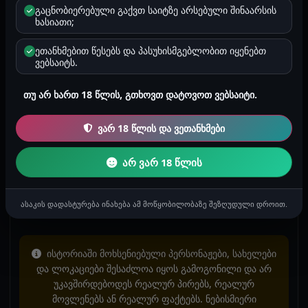
სიდენიაზე ამაწევინა ფეხები დაისველა და შემიდო
გაცნობიერებული გაქვთ საიტზე არსებული შინაარსის
ბოლომდე , უმენა ქალივით დავიწყე კვნესა
ხასიათი;
ლევანის მსხვილი ბანჯგვლიანი ბაყვები კი ტრაკს
ეთანხმებით წესებს და პასუხისმგებლობით იყენებთ
მიწითლებდა . სექსის დროს მაგინებდა თან და
ვებსაიტს.
მეუბნებოდა კაი ხარ ჩემო გოგოო . ალბად
ნახევარი საათი მაინც მტყნავდა ბოლოს
თუ არ ხართ 18 წლის, გთხოვთ დატოვოთ ვებსაიტი.
დაიღრიალა და გაასხა ჩემს მუტელში თესლი . მეც
გავათავე გამზასა და ჩაიცვიო , მაგარი სატყნავი
ვარ 18 წლის და ვეთანხმები
ხარო , მეთქი მეც მევასე ძაანთქო . იმ დღის მერე
მანქამას სულ უფასოდ ვაკეთებ და ლევანი ყოველ
არ ვარ 18 წლის
დღე მიტყნავს მუტელს , მეუბმება რო მისი ბოზი ვარ
და მე ეს ძალიამ მსიამოვმებს . მიყვარს ჩემი
ასაკის დადასტურება ინახება ამ მოწყობილობაზე შეზღუდული დროით.
ცისფერთვალ დაკუნთული დიდყლიანი ბიჭიიი ❤️❤️
ისტორიაში მოხსენიებული პერსონაჟები, სახელები
და ლოკაციები შესაძლოა იყოს გამოგონილი და არ
უკავშირდებოდეს რეალურ პირებს, რეალურ
მოვლენებს ან რეალურ ფაქტებს. ნებისმიერი