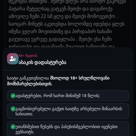
მეკოცნა მისთვის . მეთქი დღეს არა მარტო გაკოცებ
პატარა მუტელსაც გატკენ მეთქი და დავაჩოქე
ამოვიღე ჩემი 22 სმ ყლე და მეთქი მოწოვეთქო .
საოცარ მინეტს აკეთებდა ბოლომდე იდებდა ყლეს
იმენა ვეღარ მოვითბინე და პირდაპირ ხახაში
გავუთავე ეგრევე გადაყლაპა . მეთქი ეხა ჩემი
ჯერიათქო და დავაწვიმე მუცლით საწოლზე და
დავიწყე მაგის ვარდისფერი მტელი ტრაკის წოვა აუ
18+ ᲬᲕᲓᲝᲛᲐ
ძაან გამისწორდა იმენა . ის უფრო მისწორდებოდა
ასაკის დადასტურება
ნიკა რო ქალივით კვნესოდა და მიდი შენი
გოგოვარო ქალის ხმით რო მეუბნებოდა . კაი ხანს
საიტი განკუთვნილია
მხოლოდ 18+ სრულწლოვანი
მომხმარებლებისთვის
.
ვწოვე მერე დავისველე და ეგრევე შევთხარე ყლე .
იკივლა რასაც ქვია მარა ავაფარე პირზე ხელი და
ადასტურებთ, რომ ხართ მინიმუმ 18 წლის;
და დავუწყე ღრმად და უხეშათ ტყვნა . ბოლომდე
ვხევდი იმემა ყვერებამდე შემქონდა . მერე ზურგზე
გაცნობიერებული გაქვთ საიტზე არსებული შინაარსის
ხასიათი;
დავწექი და ზემოდანდავისვი და ისე ვჟიმავდი იმას
არც კი უდგებოდა და ეგ უფრო მომწონდა .
ეთანხმებით წესებს და პასუხისმგებლობით იყენებთ
დაახლებით 40 წუთი ვჟიმავდი მუტელში და
ვებსაიტს.