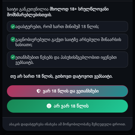
საიტი განკუთვნილია
მხოლოდ 18+ სრულწლოვანი
შემთხვევითი ისტორია
მომხმარებლებისთვის
.
ადასტურებთ, რომ ხართ მინიმუმ 18 წლის;
მასწავლებლის შვილთან სექსი
გაცნობიერებული გაქვთ საიტზე არსებული შინაარსის
გამარჯობა მე ლუკა ვარ 25 წლის. მე მინდა მოგიყვეთ ჩემი
ხასიათი;
ისტორია, რომელიც თინეიჯერობისას გადამხდა. როდესაც
მე პორნოს ყურება...
ეთანხმებით წესებს და პასუხისმგებლობით იყენებთ
ანონიმური
ვებსაიტს.
2026-04-30 02:16
4870
4 წუთი
მამაკაცების ისტორიები
თუ არ ხართ 18 წლის, გთხოვთ დატოვოთ ვებსაიტი.
კომენტარის დამატება
ვარ 18 წლის და ვეთანხმები
არ ვარ 18 წლის
კომენტარის დასატოვებლად საჭიროა
ავტორიზაცია
და Premium პაკეტი.
ასაკის დადასტურება ინახება ამ მოწყობილობაზე შეზღუდული დროით.