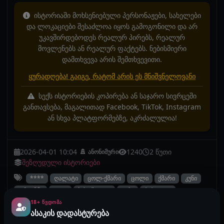
ისტორიაში მოხსენიებული პერსონაჟები, სახელები
და ლოკაციები შესაძლოა იყოს გამოგონილი და არ
უკავშირდებოდეს რეალურ პირებს, რეალურ
მოვლენებს ან რეალურ ფაქტებს. ნებისმიერი
დამთხვევა არის შემთხვევითი.
ყურადღება! გაიგე, რატომ არის ეს მნიშვნელოვანი
სექს ისტორიების კოპირება ან საჯარო სივრცეში
განთავსება, მაგალითად Facebook, TikTok, Instagram
ან სხვა პლატფორმებზე, აკრძალულია!
2026-04-01 10:04
1240
2 წუთი
ანონიმური
შეზღუდული ისტორიები
****
ღალატი
ცოლ-ქმარი
ცოლი
ქმარი
კუნი
ორგაზმი
MILF
ბისექსუალი
ტაბუ
ქუქოლდი
* ტეგების ფუნქცია ახალია და ყველა ისტორიაზე ჯერ არ
18+ ᲬᲕᲓᲝᲛᲐ
ასაკის დადასტურება
არის დამატებული.