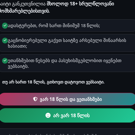
საიტი განკუთვნილია
მხოლოდ 18+ სრულწლოვანი
ინეტი
კუნი
****
ტაბუ
მომხმარებლებისთვის
.
სტორიაზე ჯერ არ არის დამატებული.
ადასტურებთ, რომ ხართ მინიმუმ 18 წლის;
გაცნობიერებული გაქვთ საიტზე არსებული შინაარსის
ხასიათი;
 კარავში
. ფიტნეს ინსტრუქტორი, ერთერთ ცნობილ დარბაზში. მრავალი წელია სპ
ეთანხმებით წესებს და პასუხისმგებლობით იყენებთ
ვებსაიტს.
 ისტორიები
თუ არ ხართ 18 წლის, გთხოვთ დატოვოთ ვებსაიტი.
ვარ 18 წლის და ვეთანხმები
არ ვარ 18 წლის
ჭიროა
ავტორიზაცია
და Premium პაკეტი.